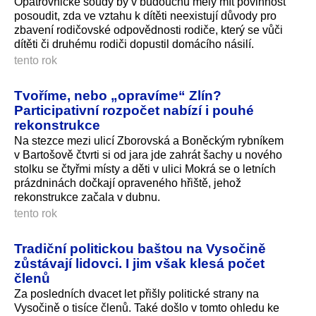
Opatrovnické soudy by v budoucnu měly mít povinnost
posoudit, zda ve vztahu k dítěti neexistují důvody pro
zbavení rodičovské odpovědnosti rodiče, který se vůči
dítěti či druhému rodiči dopustil domácího násilí.
tento rok
Tvoříme, nebo „opravíme“ Zlín?
Participativní rozpočet nabízí i pouhé
rekonstrukce
Na stezce mezi ulicí Zborovská a Boněckým rybníkem
v Bartošově čtvrti si od jara jde zahrát šachy u nového
stolku se čtyřmi místy a děti v ulici Mokrá se o letních
prázdninách dočkají opraveného hřiště, jehož
rekonstrukce začala v dubnu.
tento rok
Tradiční politickou baštou na Vysočině
zůstávají lidovci. I jim však klesá počet
členů
Za posledních dvacet let přišly politické strany na
Vysočině o tisíce členů. Také došlo v tomto ohledu ke