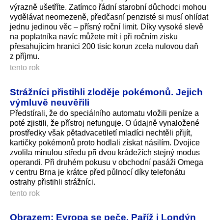
výrazně ušetříte. Zatímco řádní starobní důchodci mohou
vydělávat neomezeně, předčasní penzisté si musí ohlídat
jednu jedinou věc – přísný roční limit. Díky vysoké slevě
na poplatníka navíc můžete mít i při ročním zisku
přesahujícím hranici 200 tisíc korun zcela nulovou daň
z příjmu.
tento rok
Strážníci přistihli zloděje pokémonů. Jejich
výmluvě neuvěřili
Předstírali, že do speciálního automatu vložili peníze a
poté zjistili, že přístroj nefunguje. O údajně vynaložené
prostředky však pětadvacetiletí mladíci nechtěli přijít,
kartičky pokémonů proto hodlali získat násilím. Dvojice
zvolila minulou středu při dvou krádežích stejný modus
operandi. Při druhém pokusu v obchodní pasáži Omega
v centru Brna je krátce před půlnocí díky telefonátu
ostrahy přistihli strážníci.
tento rok
Obrazem: Evropa se peče. Paříž i Londýn