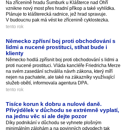
Na zřícenině hradu Šumburk u Klášterce nad Ohří
vznikne nový most přes hradní příkop a také vyhlídka.
Plánuje to klášterecká radnice, jež hrad spravuje.
V budoucnu pak má vést ke zřícenině cyklostezka.
tento rok
Německo zpřísní boj proti obchodování s
lidmi a nucené prostituci, stíhat bude i
klienty
Německo hodlá zpřísnit boj proti obchodování s lidmi a
proti nucené prostituci. Vláda kancléře Friedricha Merze
na svém zasedání schválila návrh zákona, který míří
nejen na pachatele, ale také na zákazníky využívající
služeb obětí, informovala agentura DPA.
tento rok
Tisíce korun k dobru a nulové daně.
Přivýdělek v důchodu se extrémně vyplatí,
na jednu věc si ale dejte pozor
Díky podnikání v důchodu se vyhnete plošným
minimálním zálohám a na povinných odvodech tak