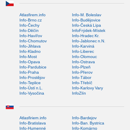
Atlasfirem.info
Info-M. Boleslav
Info-Brno.cz
Info-Budějovice
Info-Čechy
Info-Česká Lípa
Info-Děčín
InfoFrýdek-Místek
Info-Havířov
Info-Hradec Kr.
Info-Chomutov
Info-Jablonec n.N.
Info-Jihlava
Info-Karviná
Info-Kladno
Info-Liberec
Info-Most
Info-Olomouc
Info-Opava
Info-Ostrava
Info-Pardubice
Info-Plzeň
Info-Praha
Info-Přerov
Info-Prostějov
Info-Tábor
Info-Teplice
Info-Třebíč
Info-Ústí n.L.
Info-Karlovy Vary
Info-Vysočina
InfoZlín
Atlasfiriem.info
Info-Bardejov
Info-Bratislava
Info-Ban. Bystrica
Info-Humenné
Info-Komárno