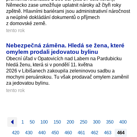
Německo zase umožňuje uplatnit nároky až čtyři roky
zpětně. Hlavními bariérami jsou administrativní náročnost
a neúplné dokládání dokumentů o příjmech
z domovské země.
tento rok
Nebezpečná záměna. Hledá se žena, které
omylem prodali jedovatou bylinu
Obecní úřad v Opatovicích nad Labem na Pardubicku
hledá ženu, která si v pondělí 11. května
2026 v Libišanech zakoupila zeleninovou sadbu a
mochyni peruánskou. Tu však prodavač omylem zaměnil
za jedovatou bylinu.
tento rok
1
50
100
150
200
250
300
350
400
420
430
440
450
460
461
462
463
464