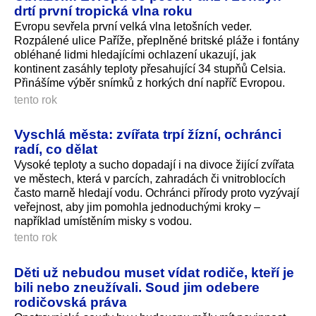
drtí první tropická vlna roku
Evropu sevřela první velká vlna letošních veder.
Rozpálené ulice Paříže, přeplněné britské pláže i fontány
obléhané lidmi hledajícími ochlazení ukazují, jak
kontinent zasáhly teploty přesahující 34 stupňů Celsia.
Přinášíme výběr snímků z horkých dní napříč Evropou.
tento rok
Vyschlá města: zvířata trpí žízní, ochránci
radí, co dělat
Vysoké teploty a sucho dopadají i na divoce žijící zvířata
ve městech, která v parcích, zahradách či vnitroblocích
často marně hledají vodu. Ochránci přírody proto vyzývají
veřejnost, aby jim pomohla jednoduchými kroky –
například umístěním misky s vodou.
tento rok
Děti už nebudou muset vídat rodiče, kteří je
bili nebo zneužívali. Soud jim odebere
rodičovská práva