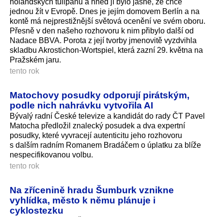
holandských tulipánů a hned jí bylo jasné, že chce
jednou žít v Evropě. Dnes je jejím domovem Berlín a na
kontě má nejprestižnější světová ocenění ve svém oboru.
Přesně v den našeho rozhovoru k nim přibylo další od
Nadace BBVA. Porota z její tvorby jmenovitě vyzdvihla
skladbu Akrostichon-Wortspiel, která zazní 29. května na
Pražském jaru.
tento rok
Matochovy posudky odporují pirátským,
podle nich nahrávku vytvořila AI
Bývalý radní České televize a kandidát do rady ČT Pavel
Matocha předložil znalecký posudek a dva expertní
posudky, které vyvracejí autenticitu jeho rozhovoru
s dalším radním Romanem Bradáčem o úplatku za blíže
nespecifikova­nou volbu.
tento rok
Na zřícenině hradu Šumburk vznikne
vyhlídka, město k němu plánuje i
cyklostezku