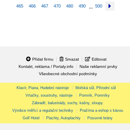
465
466
467
470
480
490
500
…
Přidat firmu
Smazat
Editovat
Kontakt, reklama / Portaly.info
Naše reklamní prvky
Všeobecné obchodní podmínky
Klavír, Piana, Hudební nástroje
Mořská sůl, Přírodní sůl
Vrtačky, soustruhy, nástroje
Pomník, Pomníky
Zábradlí, balustrády, sochy, kašny, sloupy.
Výrobce měřící a regulační techniky
Pražírna a eshop s kávou
Golf Hotel
Plachty, Autoplachty
Posuvné brány