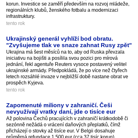
korun. Investice se zaměří především na rozvoj mládeže,
regionálních klubů, ženského fotbalu a modernizaci
infrastruktury.
tento rok
Ukrajinský generál vyhlíží bod obratu.
"Zvyšujeme tlak ve snaze zahnat Rusy zpět"
Ukrajina má šest měsíců na to, aby od Ruska převzala
iniciativu na bojišti a posílila svou pozici pro mírová
jednání, řekl agentuře Reuters vysoce postavený velitel
ukrajinské armády. Předpokládá, že po více než čtyřech
letech rozsáhlé invaze v nejbližší době nastane obrat ve
prospěch Kyjeva.
tento rok
Zapomenuté miliony v zahraničí. Češi
nevyužívají vratky daní, jde o tisíce eur
Až polovina Čechů pracujících v zahraničí krátkodobě či
sezónně nežádá o vrácení daňových přeplatků, čímž
přicházejí o stovky až tisíce eur. V Belgii dosahuje
průměrná refundace 1 500 eur (cca 37 tisíc korun),