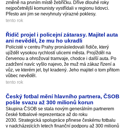
změně na prvním místě žebříčku. Dříve dlouhé roky
nejpočetnější komunisty vystřídali v regionu lidovci.
Přesto ani jim se nevyhnuly výrazné poklesy.
tento rok
Řidič projel i policejní zátarasy. Majitel auta
ani nevěděl, že mu ho ukradli
Policisté v centru Prahy pronásledovali řidiče, který
ujížděl vysokou rychlostí ulicemi města. Projížděl na
červenou a ohrožoval tramvaje, chodce i další auta. Po
zadržení navíc vyšlo najevo, že muž má zákaz řízení a
vůz, ve kterém jel, byl kradený. Jeho majitel o tom přitom
vůbec nevěděl.
tento rok
Český fotbal mění hlavního partnera, ČSOB
pošle svazu až 300 milionů korun
Skupina ČSOB se stala novým generálním partnerem
české fotbalové reprezentace až do roku
2030. Strategická spolupráce přinese českému fotbalu
v nadcházejících letech finanční podporu až 300 milionů