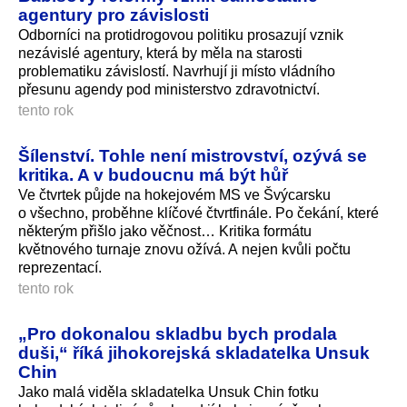
agentury pro závislosti
Odborníci na protidrogovou politiku prosazují vznik
nezávislé agentury, která by měla na starosti
problematiku závislostí. Navrhují ji místo vládního
přesunu agendy pod ministerstvo zdravotnictví.
tento rok
Šílenství. Tohle není mistrovství, ozývá se
kritika. A v budoucnu má být hůř
Ve čtvrtek půjde na hokejovém MS ve Švýcarsku
o všechno, proběhne klíčové čtvrtfinále. Po čekání, které
některým přišlo jako věčnost… Kritika formátu
květnového turnaje znovu ožívá. A nejen kvůli počtu
reprezentací.
tento rok
„Pro dokonalou skladbu bych prodala
duši,“ říká jihokorejská skladatelka Unsuk
Chin
Jako malá viděla skladatelka Unsuk Chin fotku