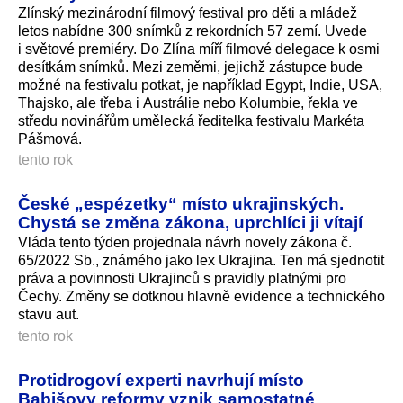
Zlínský mezinárodní filmový festival pro děti a mládež
letos nabídne 300 snímků z rekordních 57 zemí. Uvede
i světové premiéry. Do Zlína míří filmové delegace k osmi
desítkám snímků. Mezi zeměmi, jejichž zástupce bude
možné na festivalu potkat, je například Egypt, Indie, USA,
Thajsko, ale třeba i Austrálie nebo Kolumbie, řekla ve
středu novinářům umělecká ředitelka festivalu Markéta
Pášmová.
tento rok
České „espézetky“ místo ukrajinských.
Chystá se změna zákona, uprchlíci ji vítají
Vláda tento týden projednala návrh novely zákona č.
65/2022 Sb., známého jako lex Ukrajina. Ten má sjednotit
práva a povinnosti Ukrajinců s pravidly platnými pro
Čechy. Změny se dotknou hlavně evidence a technického
stavu aut.
tento rok
Protidrogoví experti navrhují místo
Babišovy reformy vznik samostatné