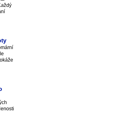
 Každý
ání
oty
omární
le
dokáže
o
kých
lenosti