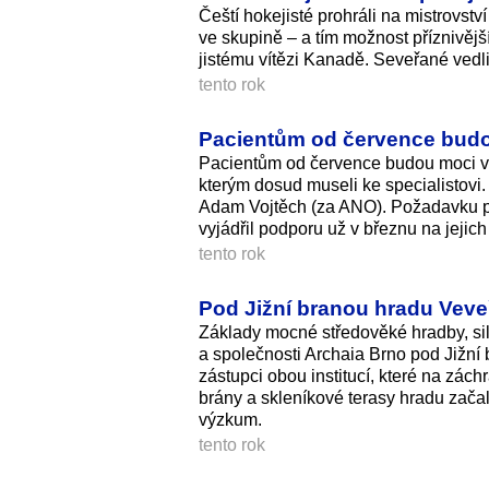
Čeští hokejisté prohráli na mistrovst
ve skupině – a tím možnost příznivější
jistému vítězi Kanadě. Seveřané vedli v
tento rok
Pacientům od července budou 
Pacientům od července budou moci více
kterým dosud museli ke specialistovi. 
Adam Vojtěch (za ANO). Požadavku prak
vyjádřil podporu už v březnu na jejic
tento rok
Pod Jižní branou hradu Veve
Základy mocné středověké hradby, si
a společnosti Archaia Brno pod Jižní 
zástupci obou institucí, které na zá
brány a skleníkové terasy hradu zača
výzkum.
tento rok