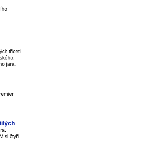
ního
ch třiceti
vského,
o jara.
remier
tilých
ra.
 si čtyři