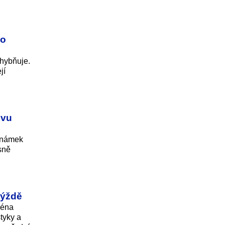
co
chybňuje.
jí
ovu
 známek
sně
mýždě
ména
styky a