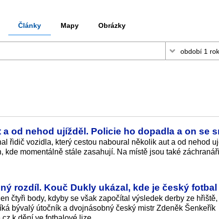
Články
Mapy
Obrázky
t a od nehod ujížděl. Policie ho dopadla a on se 
l řidič vozidla, který cestou naboural několik aut a od nehod uj
ch, kde momentálně stále zasahují. Na místě jsou také záchranáři
zný rozdíl. Kouč Dukly ukázal, kde je český fotbal
en čtyři body, kdyby se však započítal výsledek derby ze hřiště,
“ říká bývalý útočník a dvojnásobný český mistr Zdeněk Šenkeřík
cz k dění ve fotbalové lize.