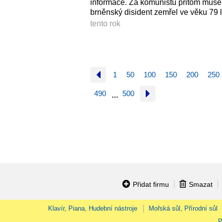
informace. Za komunistů přitom musel
brněnský disident zemřel ve věku 79 l
tento rok
1
50
100
150
200
250
490
500
…
Přidat firmu
Smazat
Klavír, Piana, Hudební nástroje
Mořská sůl, Přírodní sůl
P