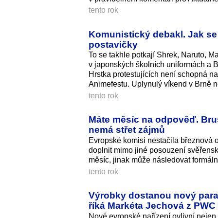
tento rok
Komunistický debakl. Jak se
postavičky
To se takhle potkají Shrek, Naruto, Ma
v japonských školních uniformách a B
Hrstka protestujících není schopná na
Animefestu. Uplynulý víkend v Brně n
tento rok
Máte měsíc na odpověď. Brus
nemá střet zájmů
Evropské komisi nestačila březnová 
doplnit mimo jiné posouzení svěřens
měsíc, jinak může následovat formální
tento rok
Výrobky dostanou nový param
říká Markéta Jechová z PWC
Nové evropské nařízení ovlivní nejen 