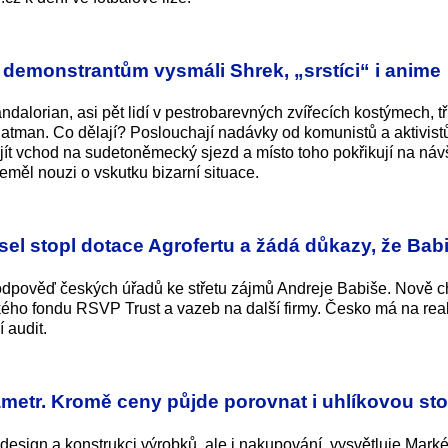
 demonstrantům vysmáli Shrek, „srstíci“ i anime
ndalorian, asi pět lidí v pestrobarevných zvířecích kostýmech, tř
atman. Co dělají? Poslouchají nadávky od komunistů a aktivist
jít vchod na sudetoněmecký sjezd a místo toho pokřikují na náv
eměl nouzi o vskutku bizarní situace.
el stopl dotace Agrofertu a žádá důkazy, že Bab
odpověď českých úřadů ke střetu zájmů Andreje Babiše. Nově 
kého fondu RSVP Trust a vazeb na další firmy. Česko má na rea
 audit.
etr. Kromě ceny půjde porovnat i uhlíkovou sto
design a konstrukci výrobků, ale i nakupování, vysvětluje Marké