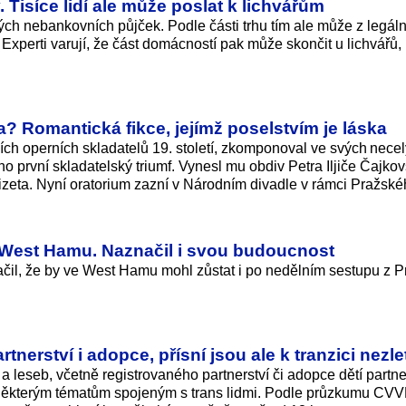
. Tisíce lidí ale může poslat k lichvářům
ch nebankovních půjček. Podle části trhu tím ale může z legál
. Experti varují, že část domácností pak může skončit u lichvářů,
 Romantická fikce, jejímž poselstvím je láska
ch operních skladatelů 19. století, zkomponoval ve svých necelý
ho první skladatelský triumf. Vynesl mu obdiv Petra Iljiče Čajko
ta. Nyní oratorium zazní v Národním divadle v rámci Pražskéh
 West Hamu. Naznačil i svou budoucnost
čil, že by ve West Hamu mohl zůstat i po nedělním sestupu z P
tnerství i adopce, přísní jsou ale k tranzici nezle
leseb, včetně registrovaného partnerství či adopce dětí partne
některým tématům spojeným s trans lidmi. Podle průzkumu CVVM