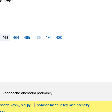
to přední
463
464
465
466
470
480
Všeobecné obchodní podmínky
 sochy, kašny, sloupy.
Výrobce měřící a regulační techniky
rány