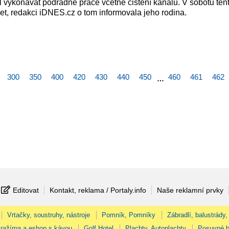
 vykonávat podřadné práce včetně čištění kanálů. V sobotu ten
et, redakci iDNES.cz o tom informovala jeho rodina.
300
350
400
420
430
440
450
460
461
462
…
Editovat
Kontakt, reklama / Portaly.info
Naše reklamní prvky
Vrtačky, soustruhy, nástroje
Pomník, Pomníky
Zábradlí, balustrády,
ražírna a eshop s kávou
Golf Hotel
Plachty, Autoplachty
Posuvné b