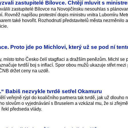
yzvali zastupitelé Bílovce. Chtějí mluvit s ministr
lili zastupitelé Bílovce na Novojičínsku nesouhlas s plánov
í. Rovněž napíšou protestní dopis ministru vnitra Lubomíru Met
narem také hovořit. Rozhodnutí představitelů města nezměnilo a
cie.
ce. Proto jde po Michlovi, který už se pod ní tent
ky, místo toho Česko čelí stagflaci a dražším penězům. Michl se 
naznačuje tvrdší boj s inflací. Spor obou mužů ukazuje střet mezi 
ČNB držet ceny na uzdě.
ní.“ Babiš nezvykle tvrdě setřel Okamuru
lí veřejně rýpl do koaličního partnera tak tvrdě, jak už dlouho 
o slovům o vyjednávání s Bruselem a vzkázal mu, že si zřejmě
 řekl předseda vlády.