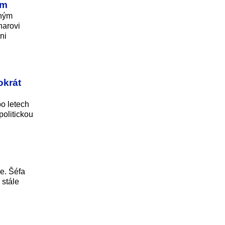
em
aným
narovi
ni
okrát
po letech
politickou
ne. Šéfa
 stále