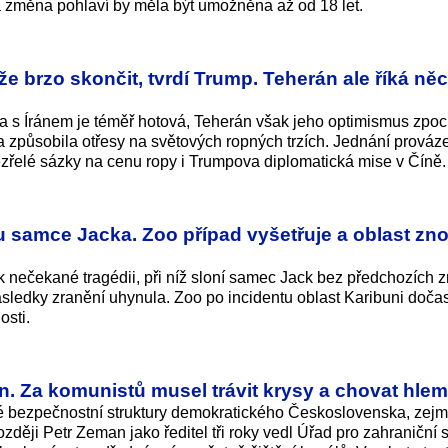
ká změna pohlaví by měla být umožněna až od 18 let.
že brzo skončit, tvrdí Trump. Teherán ale říká ně
a s Íránem je téměř hotová, Teherán však jeho optimismus zpo
 způsobila otřesy na světových ropných trzích. Jednání prováze
zřelé sázky na cenu ropy i Trumpova diplomatická mise v Číně.
u samce Jacka. Zoo případ vyšetřuje a oblast zn
k nečekané tragédii, při níž sloní samec Jack bez předchozích
ásledky zranění uhynula. Zoo po incidentu oblast Karibuni doča
osti.
. Za komunistů musel trávit krysy a chovat hle
vé bezpečnostní struktury demokratického Československa, zej
ozději Petr Zeman jako ředitel tři roky vedl Úřad pro zahraniční 