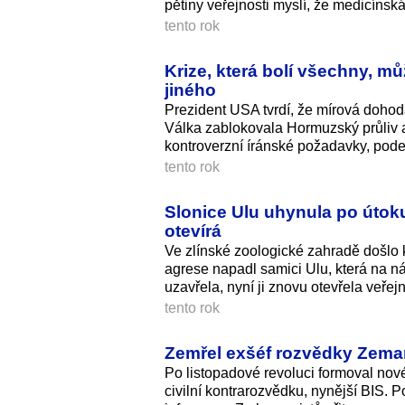
pětiny veřejnosti myslí, že medicíns
tento rok
Krize, která bolí všechny, mů
jiného
Prezident USA tvrdí, že mírová dohod
Válka zablokovala Hormuzský průliv a
kontroverzní íránské požadavky, pode
tento rok
Slonice Ulu uhynula po útok
otevírá
Ve zlínské zoologické zahradě došlo 
agrese napadl samici Ulu, která na n
uzavřela, nyní ji znovu otevřela veřejn
tento rok
Zemřel exšéf rozvědky Zeman
Po listopadové revoluci formoval no
civilní kontrarozvědku, nynější BIS. P