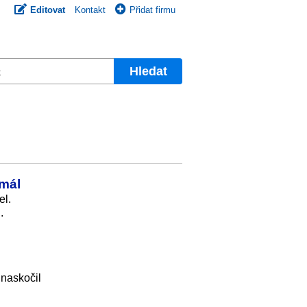
Editovat
Kontakt
Přidat firmu
Hledat
smál
el.
.
 naskočil