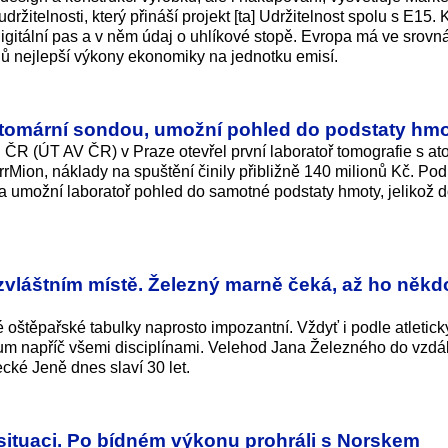
žitelnosti, který přináší projekt [ta] Udržitelnost spolu s E15.
igitální pas a v něm údaj o uhlíkové stopě. Evropa má ve srovn
nů nejlepší výkony ekonomiky na jednotku emisí.
atomární sondou, umožní pohled do podstaty hm
R (ÚT AV ČR) v Praze otevřel první laboratoř tomografie s at
rMion, náklady na spuštění činily přibližně 140 milionů Kč. Pod
 umožní laboratoř pohled do samotné podstaty hmoty, jelikož 
zvláštním místě. Železný marně čeká, až ho někd
ké oštěpařské tabulky naprosto impozantní. Vždyť i podle atletic
um napříč všemi disciplínami. Velehod Jana Železného do vzdá
ké Jeně dnes slaví 30 let.
í situaci. Po bídném výkonu prohráli s Norskem