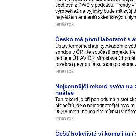
Jechová z PWC v podcastu Trendy v udr
výrobek až na výjimky bude mít svůj d
největších emitentů skleníkových ply
tento rok
Česko má první laboratoř s 
Ústav termomechaniky Akademie věd Č
sondou v ČR. Je součástí projektu Fer
ředitele ÚT AV ČR Miroslava Chomáta
rozebrat pevnou látku atom po atomu.
tento rok
Nejcennější rekord světa na 
naštve
Ten rekord je při pohledu na historic
přepočtů jde o nejhodnotnější maxim
98,48 metru na malém mítinku v němec
tento rok
Čeští hokejisté si komplikuj