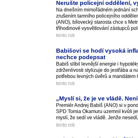
Nerušte policejní oddělení, v
Na dnešním mimořádném jednání schvá
zrušením tamního policejního oddělen
(ANO), bílovecký starosta chce s Met
tříhodinové vysvětlování zástupců poli
tento rok
Babišovi se hodí vysoká infla
nechce podepsat
Babiš slíbil levnější energie i hypoté
zdrženlivosti stylizuje do jestřába a 
potřebou levných úvěrů a mandátem 
tento rok
„Myslí si, že je ve vládě. Ne
Premiér Andrej Babiš (ANO) si v pondě
SPD Tomia Okamuru uzemnil kvůli jeh
myslí, že sedí ve vládě. Jenže nesedí,
tento rok