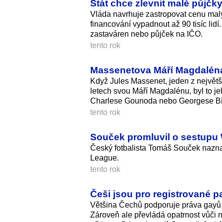
Stát chce zlevnit malé půjčky
Vláda navrhuje zastropovat cenu malý
financování vypadnout až 90 tisíc lidí
zastaváren nebo půjček na IČO.
tento rok
Massenetova Máří Magdaléna?
Když Jules Massenet, jeden z největší
letech svou Máří Magdalénu, byl to je
Charlese Gounoda nebo Georgese Bize
tento rok
Souček promluvil o sestupu
Český fotbalista Tomáš Souček nazna
League.
tento rok
Češi jsou pro registrované par
Většina Čechů podporuje práva gayů a 
Zároveň ale převládá opatrnost vůči 