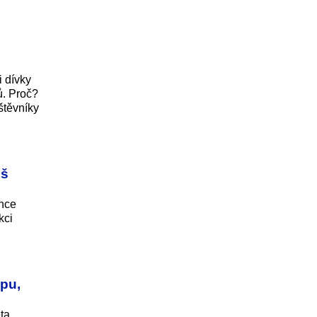
i dívky
ů. Proč?
štěvníky
iš
chce
kci
pu,
ta