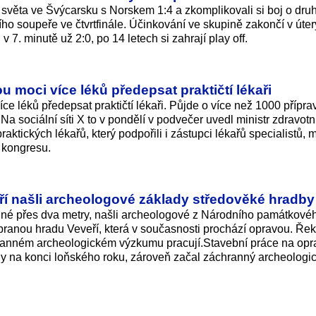
ví světa ve Švýcarsku s Norskem 1:4 a zkomplikovali si boj o dru
ho soupeře ve čtvrtfinále. Účinkování ve skupině zakončí v úterý
 7. minutě už 2:0, po 14 letech si zahrají play off.
moci více léků předepsat praktičtí lékaři
 léků předepsat praktičtí lékaři. Půjde o více než 1000 příprav
Na sociální síti X to v pondělí v podvečer uvedl ministr zdravotni
tických lékařů, který podpořili i zástupci lékařů specialistů, m
h kongresu.
ří našli archeologové základy středověké hradby
lné přes dva metry, našli archeologové z Národního památkové
branou hradu Veveří, která v současnosti prochází opravou. Řekl
chranném archeologickém výzkumu pracují.Stavební práce na opr
ly na konci loňského roku, zároveň začal záchranný archeologi