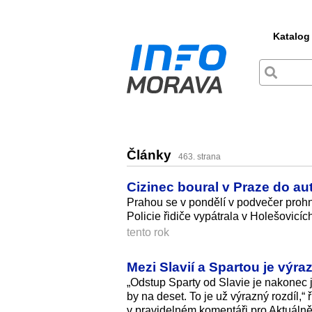
Katalog
Články
463. strana
Cizinec boural v Praze do au
Prahou se v pondělí v podvečer prohna
Policie řidiče vypátrala v Holešovicí
tento rok
Mezi Slavií a Spartou je výra
„Odstup Sparty od Slavie je nakonec j
by na deset. To je už výrazný rozdíl,
v pravidelném komentáři pro Aktuálně.