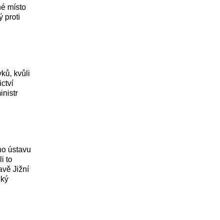
hé místo
 proti
ků, kvůli
ctví
inistr
ho ústavu
i to
avě Jižní
cký