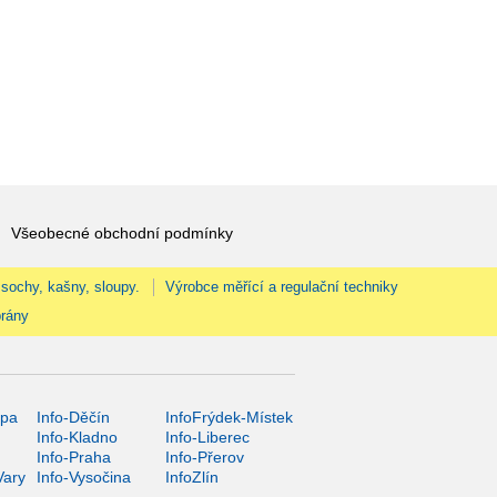
Všeobecné obchodní podmínky
 sochy, kašny, sloupy.
Výrobce měřící a regulační techniky
rány
ípa
Info-Děčín
InfoFrýdek-Místek
Info-Kladno
Info-Liberec
Info-Praha
Info-Přerov
Vary
Info-Vysočina
InfoZlín