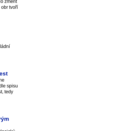
lo změřit
obr tvoří
ládní
est
čne
dle spisu
t, tedy
tvým