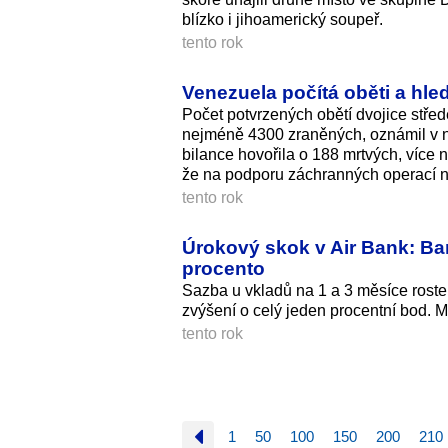
blízko i jihoamerický soupeř.
tento rok
Venezuela počítá oběti a hle
Počet potvrzených obětí dvojice stře
nejméně 4300 zraněných, oznámil v no
bilance hovořila o 188 mrtvých, víc
že na podporu záchranných operací nas
tento rok
Úrokový skok v Air Bank: Ba
procento
Sazba u vkladů na 1 a 3 měsíce roste
zvýšení o celý jeden procentní bod. M
tento rok
1
50
100
150
200
210