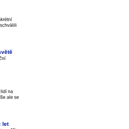
krétní
schválili
světě
ční
lidí na
íše ale se
 let