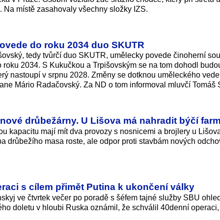
l. Na místě zasahovaly všechny složky IZS.
povede do roku 2034 duo SKUTR
šovský, tedy tvůrčí duo SKUTR, umělecky povede činoherní so
o roku 2034. S Kukučkou a Trpišovským se na tom dohodl budo
který nastoupí v srpnu 2028. Změny se dotknou uměleckého vede
stane Mário Radačovský. Za ND o tom informoval mluvčí Tomáš 
jí nové drůbežárny. U Lišova má nahradit býčí far
ou kapacitu mají mít dva provozy s nosnicemi a brojlery u Lišov
ba drůbežího masa roste, ale odpor proti stavbám nových odcho
aci s cílem přimět Putina k ukončení války
skyj ve čtvrtek večer po poradě s šéfem tajné služby SBU ohle
ého doletu v hloubi Ruska oznámil, že schválil 40denní operaci,