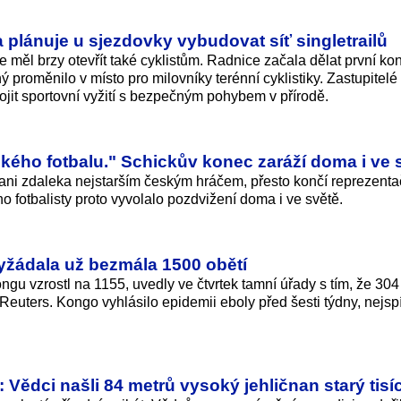
a plánuje u sjezdovky vybudovat síť singletrailů
 měl brzy otevřít také cyklistům. Radnice začala dělat první kon
 proměnilo v místo pro milovníky terénní cyklistiky. Zastupitelé 
pojit sportovní vyžití s bezpečným pohybem v přírodě.
kého fotbalu." Schickův konec zaráží doma i ve 
 ani zdaleka nejstarším českým hráčem, přesto končí reprezenta
 fotbalisty proto vyvolalo pozdvižení doma i ve světě.
yžádala už bezmála 1500 obětí
gu vzrostl na 1155, uvedly ve čtvrtek tamní úřady s tím, že 304 
euters. Kongo vyhlásilo epidemii eboly před šesti týdny, nejsp
Vědci našli 84 metrů vysoký jehličnan starý tisíc