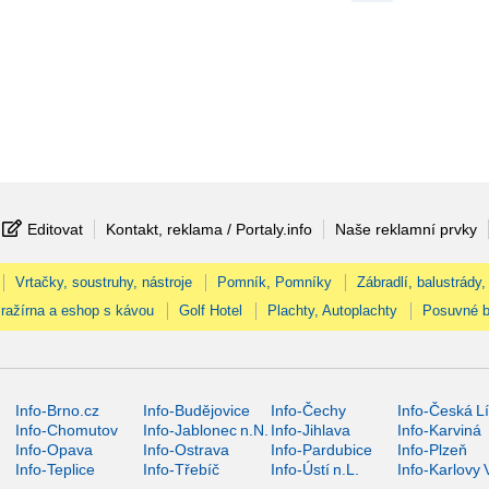
Editovat
Kontakt, reklama / Portaly.info
Naše reklamní prvky
Vrtačky, soustruhy, nástroje
Pomník, Pomníky
Zábradlí, balustrády,
ražírna a eshop s kávou
Golf Hotel
Plachty, Autoplachty
Posuvné b
Info-Brno.cz
Info-Budějovice
Info-Čechy
Info-Česká L
Info-Chomutov
Info-Jablonec n.N.
Info-Jihlava
Info-Karviná
Info-Opava
Info-Ostrava
Info-Pardubice
Info-Plzeň
Info-Teplice
Info-Třebíč
Info-Ústí n.L.
Info-Karlovy 