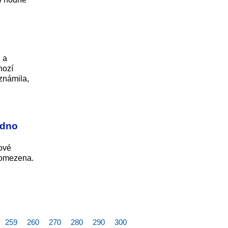
 a
hozí
známila,
edno
kové
í omezena.
259
260
270
280
290
300