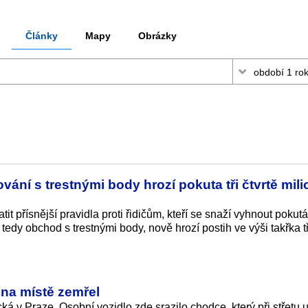
Články
Mapy
Obrázky
vání s trestnými body hrozí pokuta tři čtvrtě mil
t přísnější pravidla proti řidičům, kteří se snaží vyhnout pokut
edy obchod s trestnými body, nově hrozí postih ve výši takřka tři
 na místě zemřel
ká v Praze. Osobní vozidlo zde srazilo chodce, který při střetu u