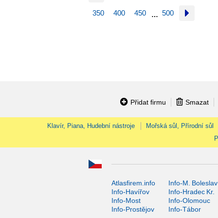
350
400
450
500
…
Přidat firmu
Smazat
Klavír, Piana, Hudební nástroje
Mořská sůl, Přírodní sůl
P
Atlasfirem.info
Info-M. Boleslav
Info-Havířov
Info-Hradec Kr.
Info-Most
Info-Olomouc
Info-Prostějov
Info-Tábor