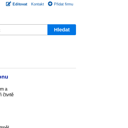
Editovat
Kontakt
Přidat firmu
Hledat
ionu
ám a
 čtvrtě
trpěl