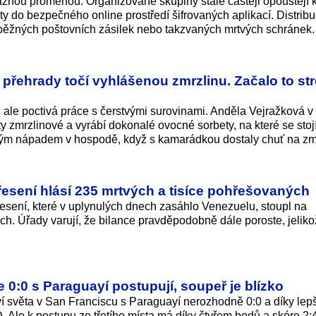
znou proměnou. Organizované skupiny stále častěji opouštějí k
ity do bezpečného online prostředí šifrovaných aplikací. Distrib
 běžných poštovních zásilek nebo takzvaných mrtvých schránek.
u přehrady točí vyhlášenou zmrzlinu. Začalo to st
e, ale poctivá práce s čerstvými surovinami. Anděla Vejražková
ty zmrzlinové a vyrábí dokonalé ovocné sorbety, na které se stoj
ivým nápadem v hospodě, když s kamarádkou dostaly chuť na zm
esení hlásí 235 mrtvých a tisíce pohřešovaných
řesení, které v uplynulých dnech zasáhlo Venezuelu, stoupl na
. Úřady varují, že bilance pravděpodobně dále poroste, jelikož
ze 0:0 s Paraguayí postupují, soupeř je blízko
ství světa v San Franciscu s Paraguayí nerozhodně 0:0 a díky le
D. Ale k postupu ze třetího místa má díky čtyřem bodů a skóre 2