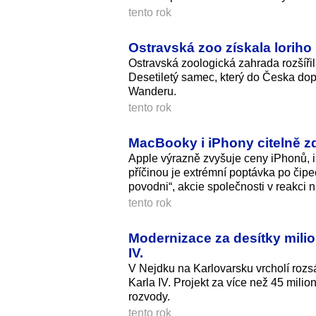
tento rok
Ostravská zoo získala loriho
Ostravská zoologická zahrada rozšíři
Desetiletý samec, který do Česka dop
Wanderu.
tento rok
MacBooky i iPhony citelně zd
Apple výrazně zvyšuje ceny iPhonů, i
příčinou je extrémní poptávka po čipec
povodni“, akcie společnosti v reakci n
tento rok
Modernizace za desítky milio
IV.
V Nejdku na Karlovarsku vrcholí rozs
Karla IV. Projekt za více než 45 mili
rozvody.
tento rok