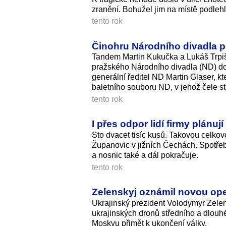
zranění. Bohužel jim na místě podleh
tento rok
Činohru Národního divadla 
Tandem Martin Kukučka a Lukáš Trpi
pražského Národního divadla (ND) d
generální ředitel ND Martin Glaser, 
baletního souboru ND, v jehož čele 
tento rok
I přes odpor lidí firmy plánu
Sto dvacet tisíc kusů. Takovou celkov
Županovic v jižních Čechách. Spotře
a nosnic také a dál pokračuje.
tento rok
Zelenskyj oznámil novou oper
Ukrajinský prezident Volodymyr Zelen
ukrajinských dronů středního a dlouh
Moskvu přimět k ukončení války.