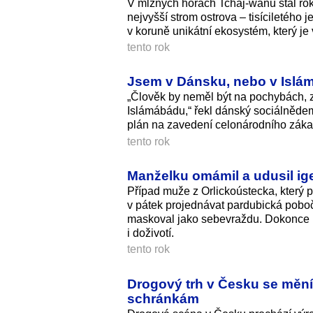
V mlžných horách Tchaj-wanu stál rok
nejvyšší strom ostrova – tisíciletéh
v koruně unikátní ekosystém, který je
tento rok
Jsem v Dánsku, nebo v Islá
„Člověk by neměl být na pochybách,
Islámábádu,“ řekl dánský sociálnědemo
plán na zavedení celonárodního záka
tento rok
Manželku omámil a udusil ige
Případ muže z Orlickoústecka, který 
v pátek projednávat pardubická poboč
maskoval jako sebevraždu. Dokonce na
i doživotí.
tento rok
Drogový trh v Česku se mění.
schránkám