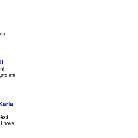
.
onu
ší
ní
„stoleté
Karla
ěstí
 i nové