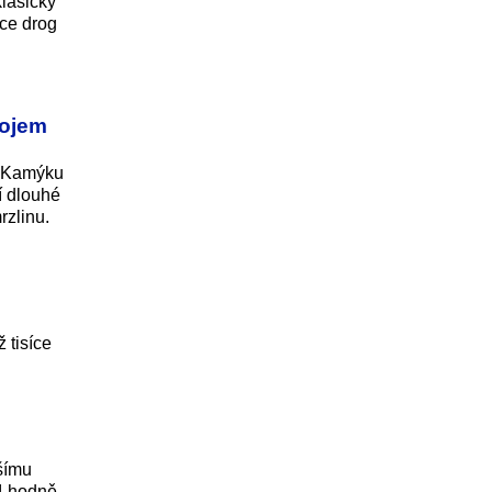
lasický
uce drog
rojem
 v Kamýku
í dlouhé
rzlinu.
 tisíce
pšímu
:4 hodně