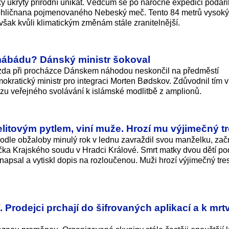
y ukrytý přírodní unikát. Vědcům se po náročné expedici podaři
o jehličnana pojmenovaného Nebeský meč. Tento 84 metrů vysoký 
 však kvůli klimatickým změnám stále zranitelnější.
mábádu? Dánský ministr šokoval
 zda při procházce Dánskem náhodou neskončil na předměstí
kra­tický ministr pro integraci Morten Bødskov. Zdůvodnil tím v
zu veřejného svolávání k islámské modlitbě z amplionů.
litovým pytlem, viní muže. Hrozí mu výjimečný tr
podle obžaloby minulý rok v lednu zavraždil svou manželku, za
ka Krajského soudu v Hradci Králové. Smrt matky dvou dětí po
psal a vytiskl dopis na rozloučenou. Muži hrozí výjimečný tres
 Prodejci prchají do šifrovaných aplikací a k mr