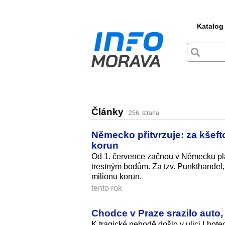
Katalog
Články
256. strana
Německo přitvrzuje: za kšefto
korun
Od 1. července začnou v Německu plati
trestným bodům. Za tzv. Punkthandel, t
milionu korun.
tento rok
Chodce v Praze srazilo auto,
K tragické nehodě došlo v ulici Lhotec