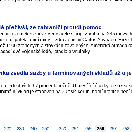
dá přeživší, ze zahraničí proudí pomoc
dečních zemětřesení ve Venezuele stoupl zhruba na 235 mrtvých
ci na pátek tamní ministr zdravotnictví Carlos Alvarado. Předc
e než 1500 zraněných a stovkách zavalených. Americká armáda o
adí dvě vojenské lodě, letadla a vrtulníky.
nka zvedla sazby u termínovaných vkladů až o j
 na jednotných 3,7 procenta ročně. U měsíční úložky jde o sko
inimální vklad je stanoven na 30 tisíc korun, horní hranice nen
220
230
240
250
253
254
255
256
257
258
…