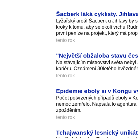
Šacberk láká cyklisty. Jihlav
Lyžařský areál Šacberk u Jihlavy by se
kroky k tomu, aby se okolí vrchu Rudný
první peníze na projekt, který má pro
tento rok
"Největší obžaloba stavu čes
Na stávajícím mistrovství světa nebyl
kariéru. Oznámení 30letého hvězdného
tento rok
Epidemie eboly si v Kongu v
Počet potvrzených případů eboly v Kon
nemoc zemřelo. Napsala to agentura R
zpožděním.
tento rok
Tchajwanský lesnický unikát: 