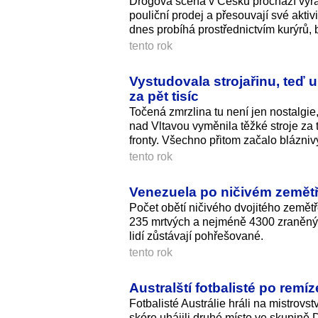
Drogová scéna v Česku prochází výra
pouliční prodej a přesouvají své aktiv
dnes probíhá prostřednictvím kurýrů,
tento rok
Vystudovala strojařinu, teď 
za pět tisíc
Točená zmrzlina tu není jen nostalgi
nad Vltavou vyměnila těžké stroje za 
fronty. Všechno přitom začalo blázn
tento rok
Venezuela po ničivém zemětř
Počet obětí ničivého dvojitého zemět
235 mrtvých a nejméně 4300 zraněných
lidí zůstávají pohřešované.
tento rok
Australští fotbalisté po remí
Fotbalisté Austrálie hráli na mistrov
skóre uhájili druhé místo ve skupině 