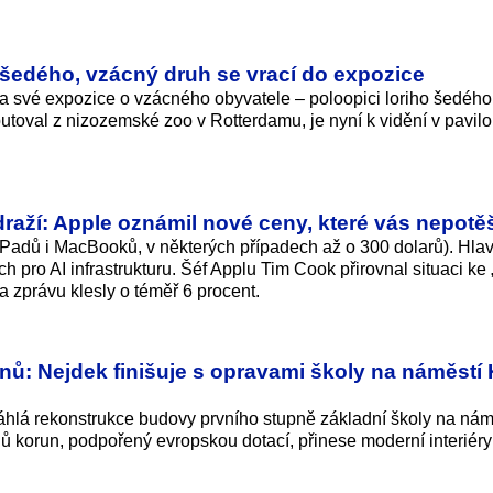
 šedého, vzácný druh se vrací do expozice
la své expozice o vzácného obyvatele – poloopici loriho šedého
utoval z nizozemské zoo v Rotterdamu, je nyní k vidění v pavil
raží: Apple oznámil nové ceny, které vás nepotě
Padů i MacBooků, v některých případech až o 300 dolarů). Hlav
h pro AI infrastrukturu. Šéf Applu Tim Cook přirovnal situaci ke 
a zprávu klesly o téměř 6 procent.
nů: Nejdek finišuje s opravami školy na náměstí 
áhlá rekonstrukce budovy prvního stupně základní školy na nám
onů korun, podpořený evropskou dotací, přinese moderní interiéry