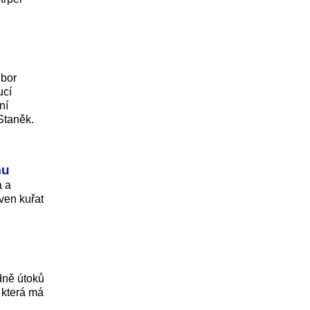
ubor
ucí
ní
Staněk.
mu
a a
ven kuřat
dně útoků
 která má