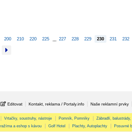
200
210
220
225
227
228
229
230
231
232
…
Editovat
Kontakt, reklama / Portaly.info
Naše reklamní prvky
Vrtačky, soustruhy, nástroje
Pomník, Pomníky
Zábradlí, balustrády,
ražírna a eshop s kávou
Golf Hotel
Plachty, Autoplachty
Posuvné b