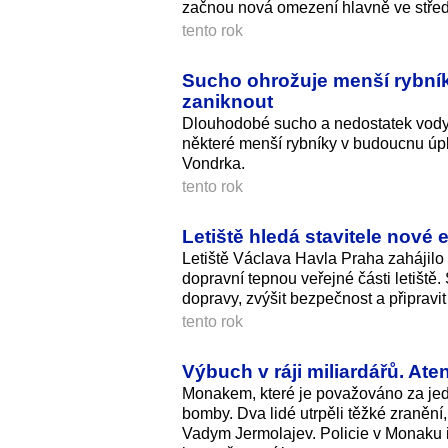
začnou nová omezení hlavně ve střed
tento rok
Sucho ohrožuje menší rybní
zaniknout
Dlouhodobé sucho a nedostatek vody
některé menší rybníky v budoucnu úpl
Vondrka.
tento rok
Letiště hledá stavitele nové 
Letiště Václava Havla Praha zahájilo 
dopravní tepnou veřejné části letiště
dopravy, zvýšit bezpečnost a připravit 
tento rok
Výbuch v ráji miliardářů. Ate
Monakem, které je považováno za jed
bomby. Dva lidé utrpěli těžké zranění
Vadym Jermolajev. Policie v Monaku i 