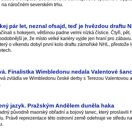
ci na náročném severském trhu.
ej pár let, neznal ofsajd, teď je hvězdou draftu 
čínali s hokejem, většinou padne velmi nízká číslice. Čtyři, pět, š
odobnější je, že místo velké kariéry vyjde jen hraní pro zábavu.
terý o víkendu dobyl první kolo draftu zámořské NHL, přestože 
etech.
vá. Finalistka Wimbledonu nedala Valentové šanc
ková zvládla ve Wimbledonu české derby s Terezou Valentovou 
.
azený jazyk. Pražským Andělem duněla haka
dný původně maorský obřadní a bojový tanec, který proslavili 
du. Právě reprezentace této ostrovní země odehraje ve středu n
u.