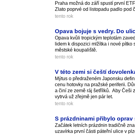
Praha možná do září spustí první ETF
Zlato poprvé od listopadu padlo pod čt
tento rok
Opava bojuje s vedry. Do ulic
Opava kvůli tropickým teplotám zavedl
lidem k dispozici mlžítka i nové pítko 
městské koupaliště.
tento rok
V této zemi si čeští dovolenká
Mýtus o předraženém Japonsku definit
cenu hotovky na pražské periferii. D
a činí ze země ráj šetřílků. Aby Češi
vytrvá už zřejmě jen pár let.
tento rok
S prázdninami přibylo oprav s
Začátek letních prázdnin tradičně zna
uzavírka první části páteřní ulice v p