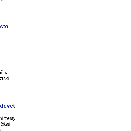
sto
v
Změna
zisku
 devět
í tresty
částí
m