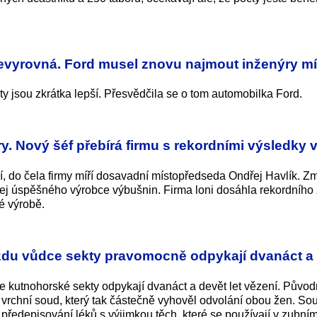
evyrovná. Ford musel znovu najmout inženýry mí
ity jsou zkrátka lepší. Přesvědčila se o tom automobilka Ford.
y. Nový šéf přebírá firmu s rekordními výsledky 
, do čela firmy míří dosavadní místopředseda Ondřej Havlík. 
odej úspěšného výrobce výbušnin. Firma loni dosáhla rekordního 
é výrobě.
aždu vůdce sekty pravomocně odpykají dvanáct a
 kutnohorské sekty odpykají dvanáct a devět let vězení. Původn
 vrchní soud, který tak částečně vyhověl odvolání obou žen. Sou
az předepisování léků s výjimkou těch, které se používají v zubní