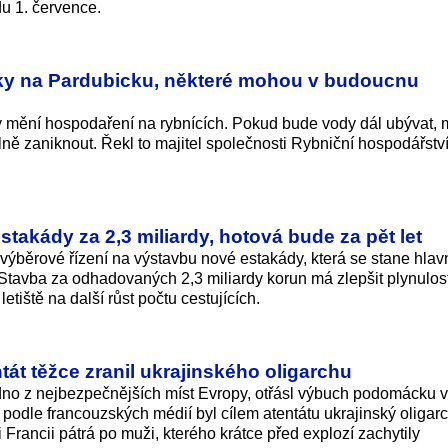
u 1. července.
ky na Pardubicku, některé mohou v budoucnu
 mění hospodaření na rybnících. Pokud bude vody dál ubývat,
ně zaniknout. Řekl to majitel společnosti Rybniční hospodářství
estakády za 2,3 miliardy, hotová bude za pět let
výběrové řízení na výstavbu nové estakády, která se stane hlav
. Stavba za odhadovaných 2,3 miliardy korun má zlepšit plynulos
letiště na další růst počtu cestujících.
ntát těžce zranil ukrajinského oligarchu
no z nejbezpečnějších míst Evropy, otřásl výbuch podomácku 
, podle francouzských médií byl cílem atentátu ukrajinský oligar
Francii pátrá po muži, kterého krátce před explozí zachytily