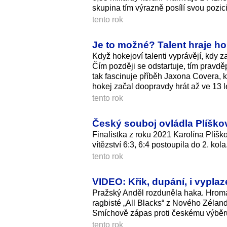
skupina tím výrazně posílí svou pozi
tento rok
Je to možné? Talent hraje hok
Když hokejoví talenti vyprávějí, kdy za
Čím později se odstartuje, tím pravděp
tak fascinuje příběh Jaxona Covera, k
hokej začal doopravdy hrát až ve 13 l
tento rok
Český souboj ovládla Plíško
Finalistka z roku 2021 Karolína Plíš
vítězství 6:3, 6:4 postoupila do 2. kola
tento rok
VIDEO: Křik, dupání, i vypl
Pražský Anděl rozduněla haka. Hroma
ragbisté „All Blacks“ z Nového Zélan
Smíchově zápas proti českému výběr
tento rok