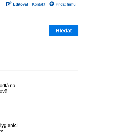
Editovat
Kontakt
Přidat firmu
Hledat
hodlá na
kově
Hygienici
em