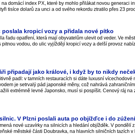
 na domácí index PX, které by mohlo přilákat novou generaci in
yři tisíce dolarů za unci a od svého rekordu ztratilo přes 23 pro
 poslala kropicí vozy a přidala nové pítko
a řadu opatření, která mají obyvatelům ulevit od veder. Ve měs
s pitnou vodou, do ulic vyjíždějí kropicí vozy a delší provoz nabíz
ři připadají jako králové, i když by to nikdy neček
ivně padl: v tamních restauracích si dáte luxusní vícechodové
ůvodem je setrvalý pád japonské měny, což nahrává zahraničním
 zažili extrémně levné Japonsko, musí si pospíšit. Cenový ráj na
ilnic. V Plzni poslali auta po objížďce i do zúžen
mená nové uzavírky na silnicích a hledání objížděk. V pondělí 
lzeňské městské části Doubravka, na hlavních silničních tazích v 