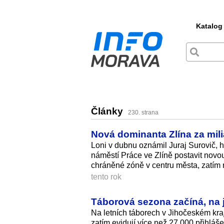
Katalog
Články
230. strana
Nová dominanta Zlína za mili
Loni v dubnu oznámil Juraj Surovič, 
náměstí Práce ve Zlíně postavit nov
chráněné zóně v centru města, zatím 
tento rok
Táborová sezona začíná, na j
Na letních táborech v Jihočeském kraji
zatím evidují více než 27.000 přihláš