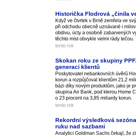
Historička Flodrová „činila v
Když ve čtvrtek v Brně zemřela ve svý
při odchodu obecně uznávané i milovan
obdivu, úcty a osobně zabarvených vy
těchto míst obvykle velmi rády tečou.
tento rok
Skokan roku ze skupiny PPF. 
generaci klientů
Poskytovatel nebankovních úvěrů Home
korun a rozpůjčoval klientům 21,2 mil
bázi díky novým produktům, jako je p
skupina Air Bank, pod kterou Home Cre
o 23 procent na 3,85 miliardy ko­run.
tento rok
Rekordní výsledková sezóna 
ruku nad sazbami
Analytici Goldman Sachs čekají, že z