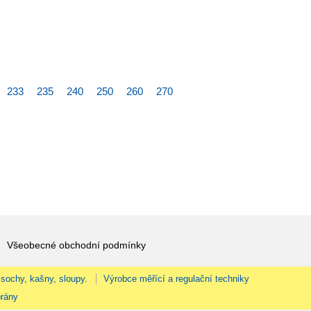
233
235
240
250
260
270
Všeobecné obchodní podmínky
 sochy, kašny, sloupy.
Výrobce měřící a regulační techniky
rány