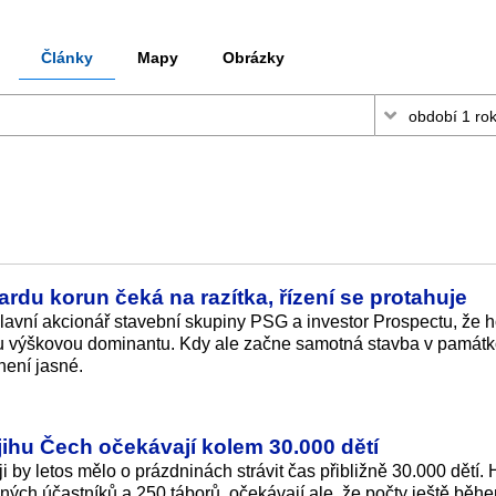
Články
Mapy
Obrázky
ardu korun čeká na razítka, řízení se protahuje
hlavní akcionář stavební skupiny PSG a investor Prospectu, že 
ou výškovou dominantu. Kdy ale začne samotná stavba v památ
není jasné.
ihu Čech očekávají kolem 30.000 dětí
 by letos mělo o prázdninách strávit čas přibližně 30.000 dětí. 
ených účastníků a 250 táborů, očekávají ale, že počty ještě běh