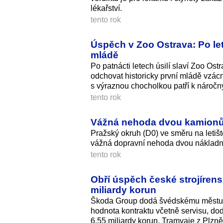
lékařství.
tento rok
Úspěch v Zoo Ostrava: Po le
mládě
Po patnácti letech úsilí slaví Zoo O
odchovat historicky první mládě vzá
s výraznou chocholkou patří k náročný
tento rok
Vážná nehoda dvou kamionů
Pražský okruh (D0) ve směru na letiš
vážná dopravní nehoda dvou nákladn
tento rok
Obří úspěch české strojíren
miliardy korun
Škoda Group dodá švédskému městu U
hodnota kontraktu včetně servisu, d
6,55 miliardy ko­run. Tramvaje z Plz