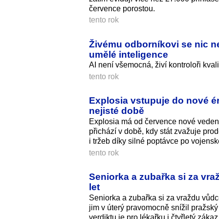
července porostou.
tento rok
Živému odborníkovi se nic n
umělé inteligence
AI není všemocná, živí kontroloři kval
tento rok
Explosia vstupuje do nové ér
nejisté době
Explosia má od července nové vedení
přichází v době, kdy stát zvažuje pr
i tržeb díky silné poptávce po vojensk
tento rok
Seniorka a zubařka si za vr
let
Seniorka a zubařka si za vraždu vůdce
jim v úterý pravomocně snížil pražský
verdiktu je pro lékařku i čtyřletý zák