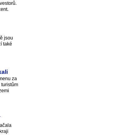
vestorů.
cent.
tě jsou
í také
ali
 menu za
 turistům
 zemi
í
začala
kraji