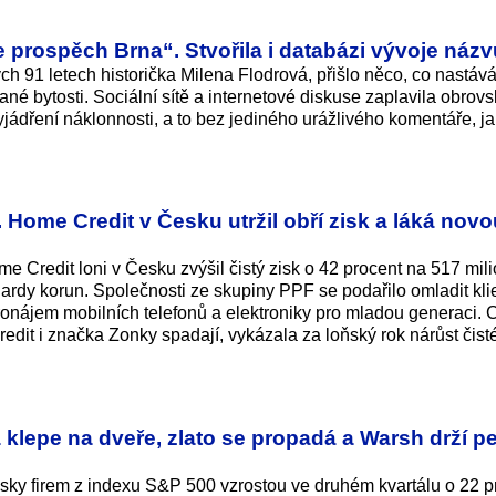
e prospěch Brna“. Stvořila i databázi vývoje názv
ch 91 letech historička Milena Flodrová, přišlo něco, co nastává
é bytosti. Sociální sítě a internetové diskuse zaplavila obrovs
jádření náklonnosti, a to bez jediného urážlivého komentáře, j
Home Credit v Česku utržil obří zisk a láká novo
 Credit loni v Česku zvýšil čistý zisk o 42 procent na 517 mil
iardy ko­run. Společnosti ze skupiny PPF se podařilo omladit kl
ronájem mobilních telefonů a elektroniky pro mladou generaci. 
dit i značka Zonky spadají, vykázala za loňský rok nárůst čist
klepe na dveře, zlato se propadá a Warsh drží 
isky firem z indexu S&P 500 vzrostou ve druhém kvartálu o 22 p