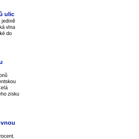
ů ulic
 jedině
ká vlna
aké do
u
ionů
ientskou
Celá
ého zisku
pevnou
rocent.