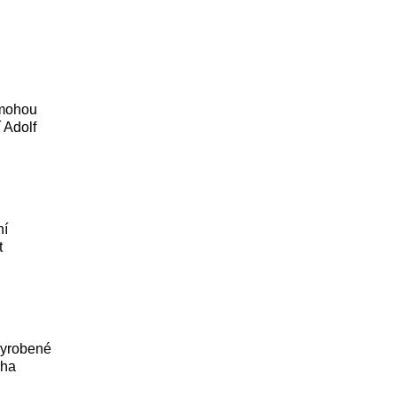
 mohou
 Adolf
ní
t
vyrobené
cha