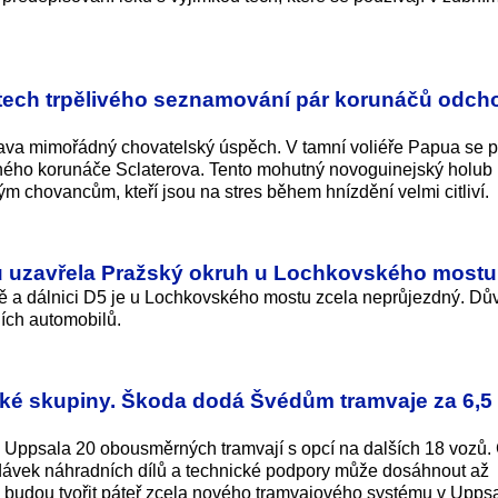
tech trpělivého seznamování pár korunáčů odch
strava mimořádný chovatelský úspěch. V tamní voliéře Papua se p
cného korunáče Sclaterova. Tento mohutný novoguinejský holub
m chovancům, kteří jsou na stres během hnízdění velmi citliví.
 uzavřela Pražský okruh u Lochkovského mostu
tě a dálnici D5 je u Lochkovského mostu zcela neprůjezdný. D
ích automobilů.
ské skupiny. Škoda dodá Švédům tramvaje za 6,5
ppsala 20 obousměrných tramvají s opcí na dalších 18 vozů.
odávek náhradních dílů a technické podpory může dosáhnout až
ně budou tvořit páteř zcela nového tramvajového systému v Upps