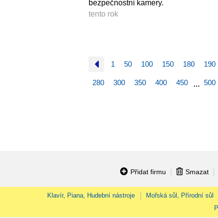
bezpečnostní kamery.
tento rok
1
50
100
150
180
190
280
300
350
400
450
500
…
Přidat firmu
Smazat
Klavír, Piana, Hudební nástroje
Mořská sůl, Přírodní sůl
P