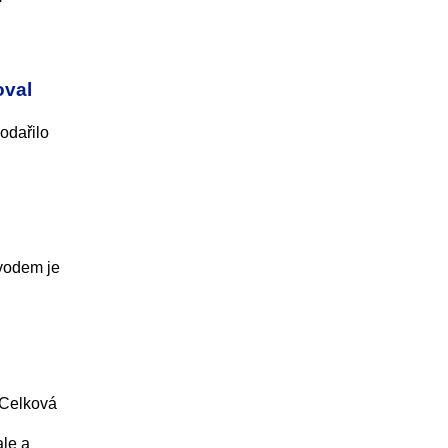
oval
odařilo
ůvodem je
 Celková
ale a