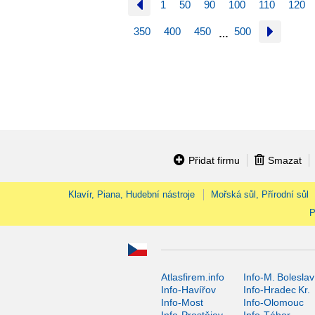
1
50
90
100
110
120
350
400
450
500
…
Přidat firmu
Smazat
Klavír, Piana, Hudební nástroje
Mořská sůl, Přírodní sůl
P
Atlasfirem.info
Info-M. Boleslav
Info-Havířov
Info-Hradec Kr.
Info-Most
Info-Olomouc