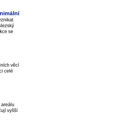
inimální
vznikat
slezský
ukce se
lních věcí
ci celé
 areálu
ují vyšší