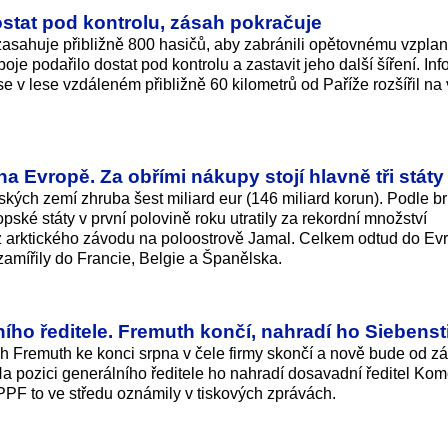
ostat pod kontrolu, zásah pokračuje
zasahuje přibližně 800 hasičů, aby zabránili opětovnému vzplan
oje podařilo dostat pod kontrolu a zastavit jeho další šíření. In
e v lese vzdáleném přibližně 60 kilometrů od Paříže rozšířil na
na Evropě. Za obřími nákupy stojí hlavně tři státy
kých zemí zhruba šest miliard eur (146 miliard korun). Podle b
ské státy v první polovině roku utratily za rekordní množství
 arktického závodu na poloostrově Jamal. Celkem odtud do Ev
zamířily do Francie, Belgie a Španělska.
ho ředitele. Fremuth končí, nahradí ho Siebenst
h Fremuth ke konci srpna v čele firmy skončí a nově bude od září
a pozici generálního ředitele ho nahradí dosavadní ředitel Kom
PPF to ve středu oznámily v tiskových zprávách.