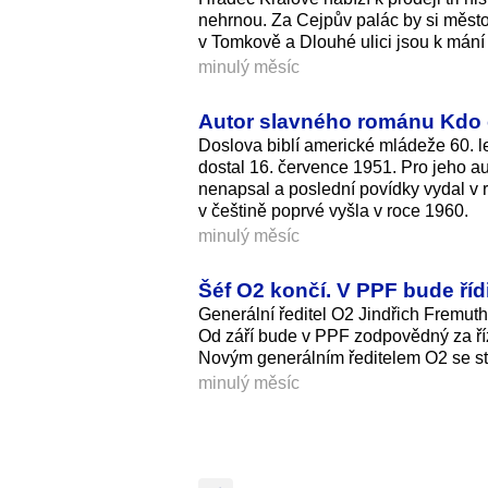
nehrnou. Za Cejpův palác by si měst
v Tomkově a Dlouhé ulici jsou k mání 
minulý měsíc
Autor slavného románu Kdo ch
Doslova biblí americké mládeže 60. let
dostal 16. července 1951. Pro jeho a
nenapsal a poslední povídky vydal v r
v češtině poprvé vyšla v roce 1960.
minulý měsíc
Šéf O2 končí. V PPF bude říd
Generální ředitel O2 Jindřich Fremuth
Od září bude v PPF zodpovědný za říz
Novým generálním ředitelem O2 se st
minulý měsíc