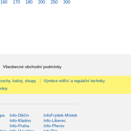
160
170
180
200
250
300
Všeobecné obchodní podmínky
 sochy, kašny, sloupy.
Výrobce měřící a regulační techniky
rány
ípa
Info-Děčín
InfoFrýdek-Místek
Info-Kladno
Info-Liberec
Info-Praha
Info-Přerov