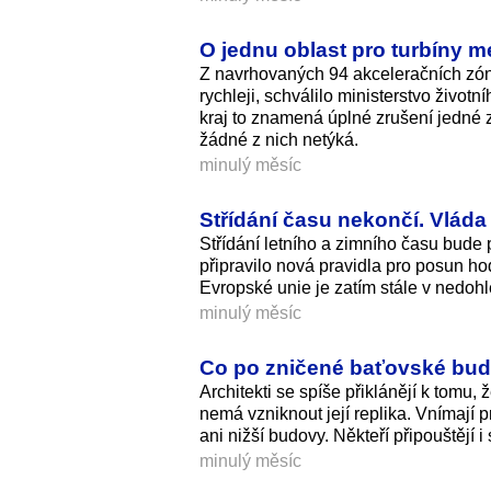
O jednu oblast pro turbíny m
Z navrhovaných 94 akceleračních zón, 
rychleji, schválilo ministerstvo život
kraj to znamená úplné zrušení jedné 
žádné z nich netýká.
minulý měsíc
Střídání času nekončí. Vláda 
Střídání letního a zimního času bude 
připravilo nová pravidla pro posun ho
Evropské unie je zatím stále v nedoh
minulý měsíc
Co po zničené baťovské budov
Architekti se spíše přiklánějí k tom
nemá vzniknout její replika. Vnímají 
ani nižší budovy. Někteří připouštějí i 
minulý měsíc