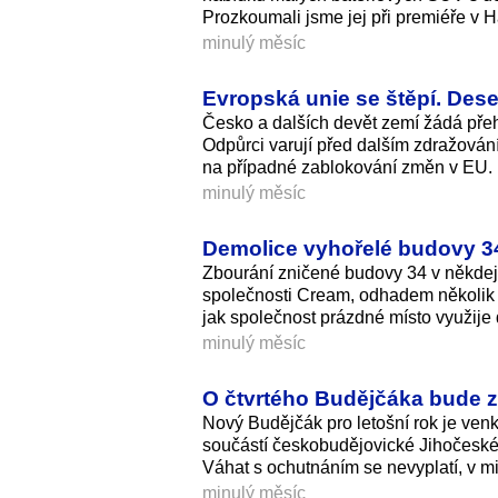
Prozkoumali jsme jej při premiéře v 
minulý měsíc
Evropská unie se štěpí. Deset
Česko a dalších devět zemí žádá pře
Odpůrci varují před dalším zdražování
na případné zablokování změn v EU.
minulý měsíc
Demolice vyhořelé budovy 34
Zbourání zničené budovy 34 v někdejš
společnosti Cream, odhadem několik t
jak společnost prázdné místo využije 
minulý měsíc
O čtvrtého Budějčáka bude zá
Nový Budějčák pro letošní rok je venku
součástí českobudějovické Jihočeské 
Váhat s ochutnáním se nevyplatí, v mi
minulý měsíc