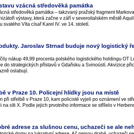
výstavu vzácná středověká památka
vzácná středověká památka – takzvaný pražský fragment Markov
izátoři výstavy, která začne v září v severoitalském městě Aquil
svatého Víta císař Karel IV. ve 14. století.
rodukty. Jaroslav Strnad buduje nový logistický ř
čily nákup 49,99 procenta polského logistického holdingu OT Lo
je do strategických přístavů v Gdaňsku a Svinoústí. Akvizice při
azně oslabují.
bě v Praze 10. Policejní hlídky jsou na místě
n při střelbě v Praze 10, kam policisté vyjeli po oznámení ve st
 na síti X. Podle jejich prvotního informace se střílelo v Herbeno
bré adrese za slušnou cenu, uchazeči se ale ne
istorické domy na lukrativní adrese. Ač nejsou drahé, uchazeči s