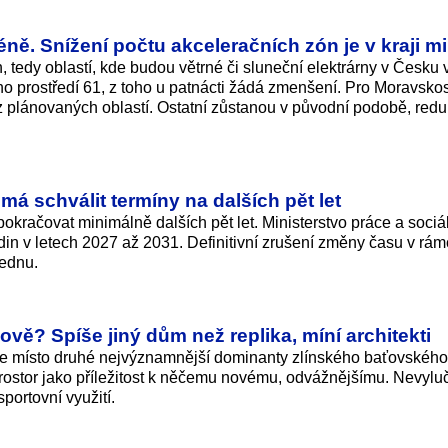
éně. Snížení počtu akceleračních zón je v kraji m
tedy oblastí, kde budou větrné či sluneční elektrárny v Česku 
ního prostředí 61, z toho u patnácti žádá zmenšení. Pro Moravsko
z plánovaných oblastí. Ostatní zůstanou v původní podobě, red
má schválit termíny na dalších pět let
pokračovat minimálně dalších pět let. Ministerstvo práce a sociá
din v letech 2027 až 2031. Definitivní zrušení změny času v rám
lednu.
ě? Spíše jiný dům než replika, míní architekti
u, že místo druhé nejvýznamnější dominanty zlínského baťovského
prostor jako příležitost k něčemu novému, odvážnějšímu. Nevyluč
sportovní využití.