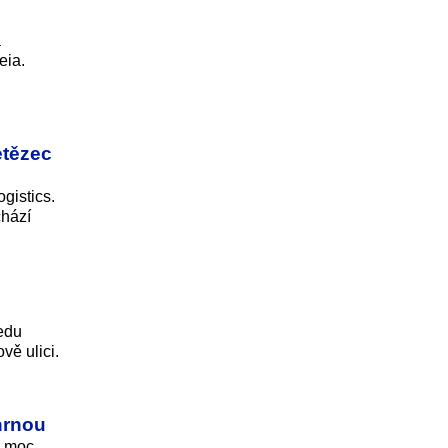
a
eia.
etězec
gistics.
chází
ředu
vě ulici.
hrnou
e moc