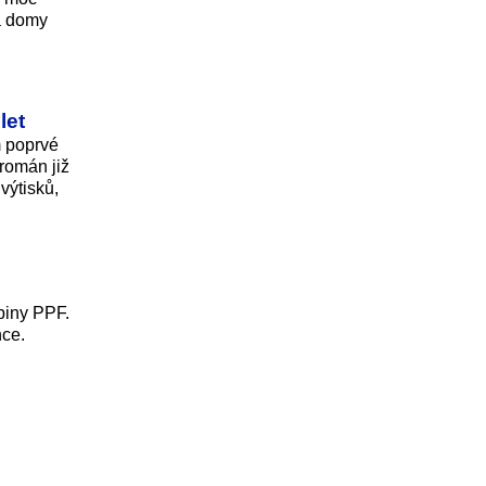
a domy
let
m poprvé
román již
výtisků,
upiny PPF.
nce.