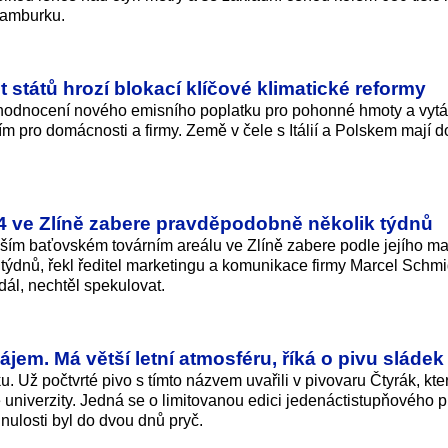
Hamburku.
 států hrozí blokací klíčové klimatické reformy
hodnocení nového emisního poplatku pro pohonné hmoty a vytá
m pro domácnosti a firmy. Země v čele s Itálií a Polskem mají d
 ve Zlíně zabere pravděpodobně několik týdnů
ím baťovském továrním areálu ve Zlíně zabere podle jejího maj
ýdnů, řekl ředitel marketingu a komunikace firmy Marcel Schmi
dál, nechtěl spekulovat.
jem. Má větší letní atmosféru, říká o pivu sládek
. Už počtvrté pivo s tímto názvem uvařili v pivovaru Čtyrák, kter
univerzity. Jedná se o limitovanou edici jedenáctistupňového p
nulosti byl do dvou dnů pryč.