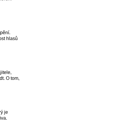
pění.
ost hlasů
itele,
dt. O tom,
ý je
iva.