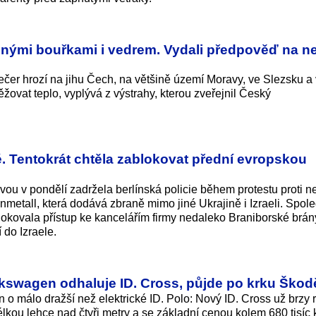
lnými bouřkami i vedrem. Vydali předpověď na nej
ečer hrozí na jihu Čech, na většině území Moravy, ve Slezsku a 
těžovat teplo, vyplývá z výstrahy, kterou zveřejnil Český
é. Tentokrát chtěla zablokovat přední evropskou
u v pondělí zadržela berlínská policie během protestu proti ne
metall, která dodává zbraně mimo jiné Ukrajině i Izraeli. Spol
lokovala přístup ke kancelářím firmy nedaleko Braniborské brán
do Izraele.
kswagen odhaluje ID. Cross, půjde po krku Škod
 o málo dražší než elektrické ID. Polo: Nový ID. Cross už brzy r
kou lehce nad čtyři metry a se základní cenou kolem 680 tisíc 