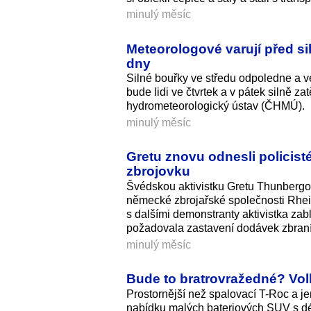
minulý měsíc
Meteorologové varují před si
dny
Silné bouřky ve středu odpoledne a v
bude lidi ve čtvrtek a v pátek silně za
hydrometeorologický ústav (ČHMÚ).
minulý měsíc
Gretu znovu odnesli policist
zbrojovku
Švédskou aktivistku Gretu Thunbergovo
německé zbrojařské společnosti Rhein
s dalšími demonstranty aktivistka zab
požadovala zastavení dodávek zbraní 
minulý měsíc
Bude to bratrovražedné? Vol
Prostornější než spalovací T-Roc a jen
nabídku malých bateriových SUV s dél