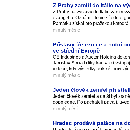
Z Prahy zamíří do Itálie na 
Z Prahy na výstavu do Itálie zamíří 
evangelia. Oznámili to ve středu organ
Památku získal pro pražskou katedrálu 
minulý měsíc
Přístavy, železnice a hutní p
ve střední Evropě
CE Industries a Auctor Holding dokon
Jaroslav Strnad díky transakci vstupu
v době, kdy výsledky polské firmy výr
minulý měsíc
Jeden člověk zemřel při střel
Jeden člověk zemřel a další byl zraně
dopoledne. Po pachateli pátrají, uvedli
minulý měsíc
Hradec prodává paláce na do
Hradec Králové nabízí k prodeji tři h