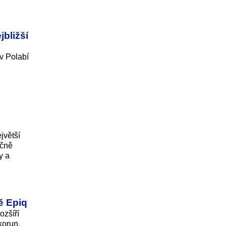
bližší
v Polabí
jvětší
ečně
y a
ě Epiq
ozšíří
korun.