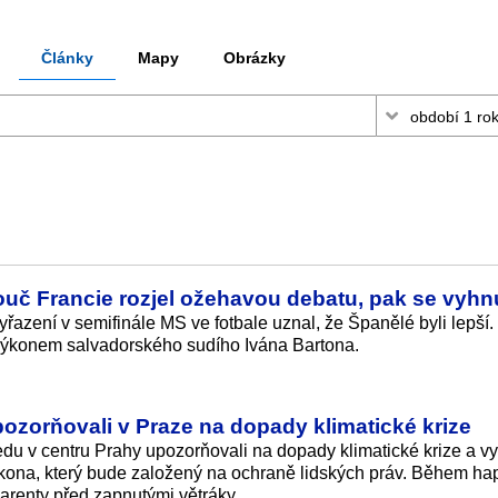
Články
Mapy
Obrázky
ouč Francie rozjel ožehavou debatu, pak se vyhnu
azení v semifinále MS ve fotbale uznal, že Španělé byli lepší
 výkonem salvadorského sudího Ivána Bartona.
upozorňovali v Praze na dopady klimatické krize
edu v centru Prahy upozorňovali na dopady klimatické krize a vy
zákona, který bude založený na ochraně lidských práv. Během h
sparenty před zapnutými větráky.