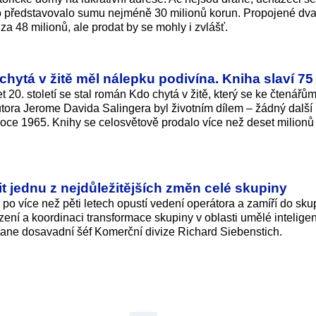
o představovalo sumu nejméně 30 milionů korun. Propojené dv
za 48 milionů, ale prodat by se mohly i zvlášť.
ytá v žitě měl nálepku podivína. Kniha slaví 75 
 20. století se stal román Kdo chytá v žitě, který se ke čtenářů
utora Jerome Davida Salingera byl životním dílem – žádný další 
oce 1965. Knihy se celosvětově prodalo více než deset milionů 
it jednu z nejdůležitějších změn celé skupiny
 po více než pěti letech opustí vedení operátora a zamíří do sk
ení a koordinaci transformace skupiny v oblasti umělé intelige
ane dosavadní šéf Komerční divize Richard Siebenstich.