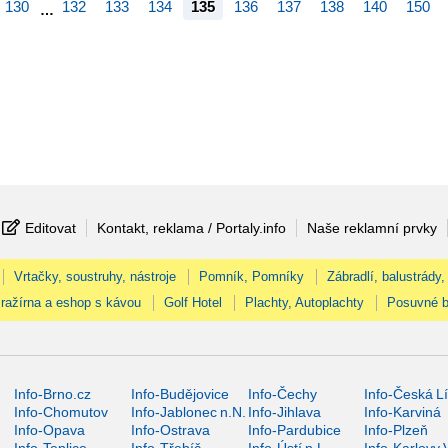
130
132
133
134
135
136
137
138
140
150
…
Editovat
Kontakt, reklama / Portaly.info
Naše reklamní prvky
Vrtačky, soustruhy, nástroje
Pomník, Pomníky
Zábradlí, balustrády,
ražírna a eshop s kávou
Golf Hotel
Plachty, Autoplachty
Posuvné b
Info-Brno.cz
Info-Budějovice
Info-Čechy
Info-Česká L
Info-Chomutov
Info-Jablonec n.N.
Info-Jihlava
Info-Karviná
Info-Opava
Info-Ostrava
Info-Pardubice
Info-Plzeň