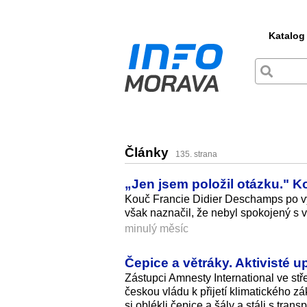
Katalog
Články
135. strana
„Jen jsem položil otázku." K
Kouč Francie Didier Deschamps po vyř
však naznačil, že nebyl spokojený s
minulý měsíc
Čepice a větráky. Aktivisté 
Zástupci Amnesty International ve stř
českou vládu k přijetí klimatického 
si oblékli čepice a šály a stáli s tran