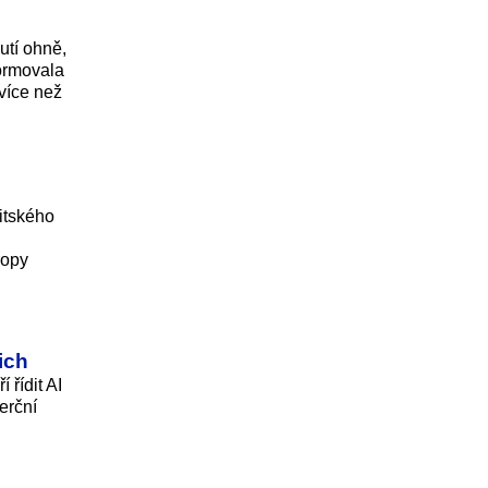
utí ohně,
formovala
 více než
ritského
ropy
ich
 řídit AI
erční