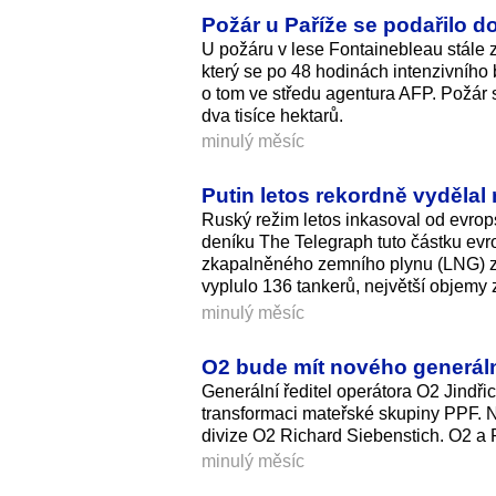
Požár u Paříže se podařilo d
U požáru v lese Fontainebleau stále 
který se po 48 hodinách intenzivního b
o tom ve středu agentura AFP. Požár s
dva tisíce hektarů.
minulý měsíc
Putin letos rekordně vydělal 
Ruský režim letos inkasoval od evrops
deníku The Telegraph tuto částku evrop
zkapalněného zemního plynu (LNG) z
vyplulo 136 tankerů, největší objemy 
minulý měsíc
O2 bude mít nového generální
Generální ředitel operátora O2 Jindřic
transformaci mateřské skupiny PPF. N
divize O2 Richard Siebenstich. O2 a 
minulý měsíc