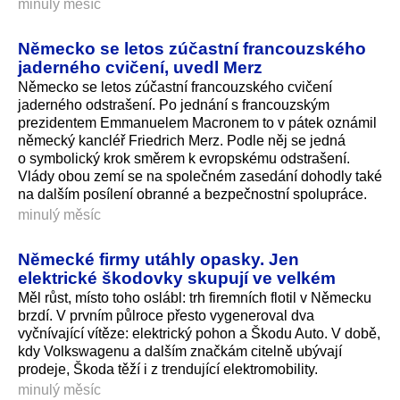
minulý měsíc
Německo se letos zúčastní francouzského
jaderného cvičení, uvedl Merz
Německo se letos zúčastní francouzského cvičení
jaderného odstrašení. Po jednání s francouzským
prezidentem Emmanuelem Macronem to v pátek oznámil
německý kancléř Friedrich Merz. Podle něj se jedná
o symbolický krok směrem k evropskému odstrašení.
Vlády obou zemí se na společném zasedání dohodly také
na dalším posílení obranné a bezpečnostní spolupráce.
minulý měsíc
Německé firmy utáhly opasky. Jen
elektrické škodovky skupují ve velkém
Měl růst, místo toho oslábl: trh firemních flotil v Německu
brzdí. V prvním půlroce přesto vygeneroval dva
vyčnívající vítěze: elektrický pohon a Škodu Auto. V době,
kdy Volkswagenu a dalším značkám citelně ubývají
prodeje, Škoda těží i z trendující elektromobility.
minulý měsíc