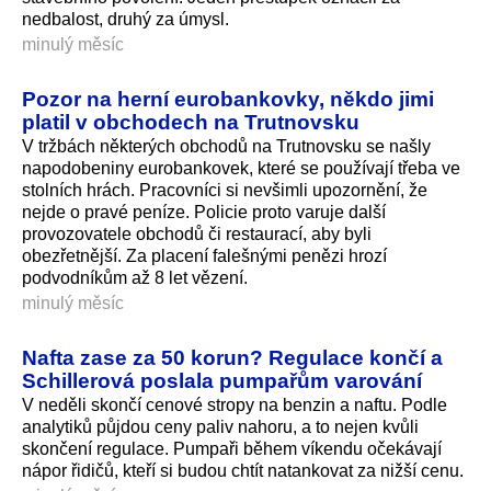
nedbalost, druhý za úmysl.
minulý měsíc
Pozor na herní eurobankovky, někdo jimi
platil v obchodech na Trutnovsku
V tržbách některých obchodů na Trutnovsku se našly
napodobeniny eurobankovek, které se používají třeba ve
stolních hrách. Pracovníci si nevšimli upozornění, že
nejde o pravé peníze. Policie proto varuje další
provozovatele obchodů či restaurací, aby byli
obezřetnější. Za placení falešnými penězi hrozí
podvodníkům až 8 let vězení.
minulý měsíc
Nafta zase za 50 korun? Regulace končí a
Schillerová poslala pumpařům varování
V neděli skončí cenové stropy na benzin a naftu. Podle
analytiků půjdou ceny paliv nahoru, a to nejen kvůli
skončení regulace. Pumpaři během víkendu očekávají
nápor řidičů, kteří si budou chtít natankovat za nižší cenu.