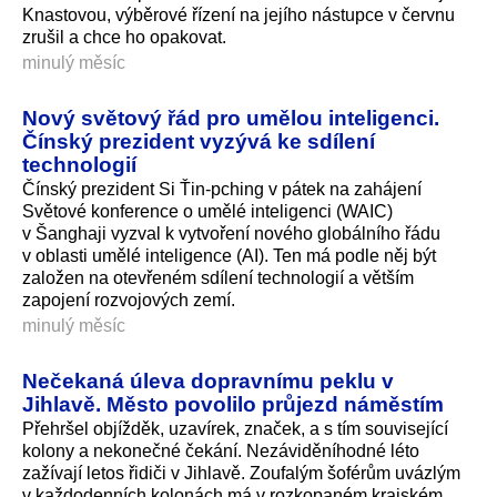
Knastovou, výběrové řízení na jejího nástupce v červnu
zrušil a chce ho opakovat.
minulý měsíc
Nový světový řád pro umělou inteligenci.
Čínský prezident vyzývá ke sdílení
technologií
Čínský prezident Si Ťin-pching v pátek na zahájení
Světové konference o umělé inteligenci (WAIC)
v Šanghaji vyzval k vytvoření nového globálního řádu
v oblasti umělé inteligence (AI). Ten má podle něj být
založen na otevřeném sdílení technologií a větším
zapojení rozvojových zemí.
minulý měsíc
Nečekaná úleva dopravnímu peklu v
Jihlavě. Město povolilo průjezd náměstím
Přehršel objížděk, uzavírek, značek, a s tím související
kolony a nekonečné čekání. Nezáviděníhodné léto
zažívají letos řidiči v Jihlavě. Zoufalým šoférům uvázlým
v každodenních kolonách má v rozkopaném krajském