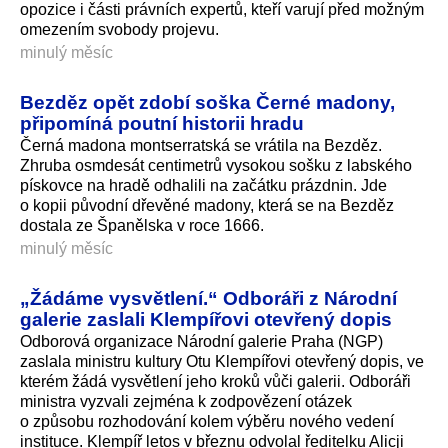
opozice i části právních expertů, kteří varují před možným
omezením svobody projevu.
minulý měsíc
Bezděz opět zdobí soška Černé madony,
připomíná poutní historii hradu
Černá madona montserratská se vrátila na Bezděz.
Zhruba osmdesát centimetrů vysokou sošku z labského
pískovce na hradě odhalili na začátku prázdnin. Jde
o kopii původní dřevěné madony, která se na Bezděz
dostala ze Španělska v roce 1666.
minulý měsíc
„Žádáme vysvětlení.“ Odboráři z Národní
galerie zaslali Klempířovi otevřený dopis
Odborová organizace Národní galerie Praha (NGP)
zaslala ministru kultury Otu Klempířovi otevřený dopis, ve
kterém žádá vysvětlení jeho kroků vůči galerii. Odboráři
ministra vyzvali zejména k zodpovězení otázek
o způsobu rozhodování kolem výběru nového vedení
instituce. Klempíř letos v březnu odvolal ředitelku Alicji