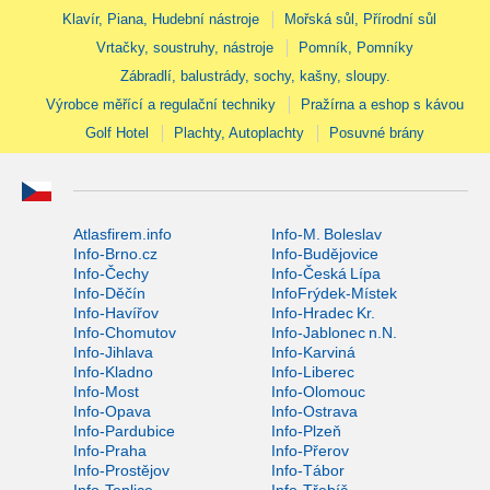
Klavír, Piana, Hudební nástroje
Mořská sůl, Přírodní sůl
Vrtačky, soustruhy, nástroje
Pomník, Pomníky
Zábradlí, balustrády, sochy, kašny, sloupy.
Výrobce měřící a regulační techniky
Pražírna a eshop s kávou
Golf Hotel
Plachty, Autoplachty
Posuvné brány
Atlasfirem.info
Info-M. Boleslav
Info-Brno.cz
Info-Budějovice
Info-Čechy
Info-Česká Lípa
Info-Děčín
InfoFrýdek-Místek
Info-Havířov
Info-Hradec Kr.
Info-Chomutov
Info-Jablonec n.N.
Info-Jihlava
Info-Karviná
Info-Kladno
Info-Liberec
Info-Most
Info-Olomouc
Info-Opava
Info-Ostrava
Info-Pardubice
Info-Plzeň
Info-Praha
Info-Přerov
Info-Prostějov
Info-Tábor
Info-Teplice
Info-Třebíč