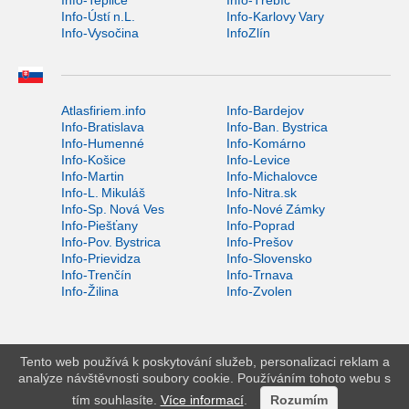
Info-Ústí n.L.
Info-Karlovy Vary
Info-Vysočina
InfoZlín
Atlasfiriem.info
Info-Bardejov
Info-Bratislava
Info-Ban. Bystrica
Info-Humenné
Info-Komárno
Info-Košice
Info-Levice
Info-Martin
Info-Michalovce
Info-L. Mikuláš
Info-Nitra.sk
Info-Sp. Nová Ves
Info-Nové Zámky
Info-Piešťany
Info-Poprad
Info-Pov. Bystrica
Info-Prešov
Info-Prievidza
Info-Slovensko
Info-Trenčín
Info-Trnava
Info-Žilina
Info-Zvolen
Tento web používá k poskytování služeb, personalizaci reklam a
analýze návštěvnosti soubory cookie. Používáním tohoto webu s
tím souhlasíte.
Více informací
.
Rozumím