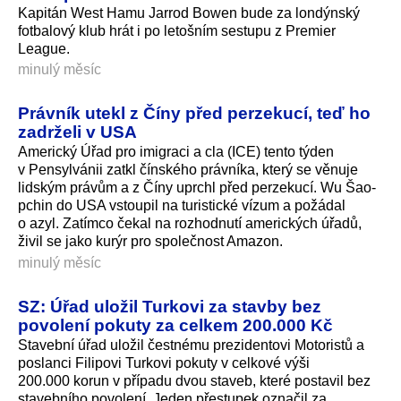
Kapitán West Hamu Jarrod Bowen bude za londýnský
fotbalový klub hrát i po letošním sestupu z Premier
League.
minulý měsíc
Právník utekl z Číny před perzekucí, teď ho
zadrželi v USA
Americký Úřad pro imigraci a cla (ICE) tento týden
v Pensylvánii zatkl čínského právníka, který se věnuje
lidským právům a z Číny uprchl před perzekucí. Wu Šao-
pchin do USA vstoupil na turistické vízum a požádal
o azyl. Zatímco čekal na rozhodnutí amerických úřadů,
živil se jako kurýr pro společnost Amazon.
minulý měsíc
SZ: Úřad uložil Turkovi za stavby bez
povolení pokuty za celkem 200.000 Kč
Stavební úřad uložil čestnému prezidentovi Motoristů a
poslanci Filipovi Turkovi pokuty v celkové výši
200.000 korun v případu dvou staveb, které postavil bez
stavebního povolení. Jeden přestupek označil za