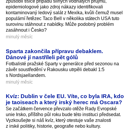
způsobil tisíce případů silných vodnatých průjmů,
epidemiologové jako zdroj nákazy identifikovali
kontaminovaný ledový salát z Mexika, kvůli čemuž musel
populární řetězec Taco Bell v několika státech USA tuto
surovinu stáhnout z nabídky. Může podobný problém
zasáhnout i Česko?
minulý měsíc
Sparta zakončila přípravu debaklem.
Dánové jí nastříleli pět gólů
Fotbalisté pražské Sparty v generálce před sezonou na
závěr soustředění v Rakousku utrpěli debakl 1:5
s Nordsjaellandem.
minulý měsíc
Kvíz: Dublin v čele EU. Víte, co byla IRA, kdo
je taoiseach a který irský herec má Oscara?
Se začátkem července převzalo otěže Rady Evropské
unie Irsko, příštího půl roku bude této instituci předsedat.
Vyzkoušejte si náš kvíz, který otestuje vaše znalosti
z irské politiky, historie, geografie nebo kultury.