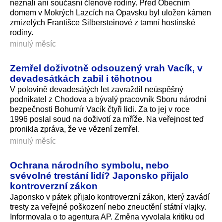
neznali ani současní členové rodiny. Před Obecním
domem v Mokrých Lazcích na Opavsku byl uložen kámen
zmizelých Františce Silbersteinové z tamní hostinské
rodiny.
minulý měsíc
Zemřel doživotně odsouzený vrah Vacík, v
devadesátkách zabil i těhotnou
V polovině devadesátých let zavraždil neúspěšný
podnikatel z Chodova a bývalý pracovník Sboru národní
bezpečnosti Bohumír Vacík čtyři lidi. Za to jej v roce
1996 poslal soud na doživotí za mříže. Na veřejnost teď
pronikla zpráva, že ve vězení zemřel.
minulý měsíc
Ochrana národního symbolu, nebo
svévolné trestání lidí? Japonsko přijalo
kontroverzní zákon
Japonsko v pátek přijalo kontroverzní zákon, který zavádí
tresty za veřejné poškození nebo zneuctění státní vlajky.
Informovala o to agentura AP. Změna vyvolala kritiku od