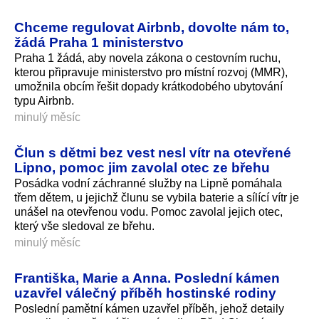
Chceme regulovat Airbnb, dovolte nám to,
žádá Praha 1 ministerstvo
Praha 1 žádá, aby novela zákona o cestovním ruchu,
kterou připravuje ministerstvo pro místní rozvoj (MMR),
umožnila obcím řešit dopady krátkodobého ubytování
typu Airbnb.
minulý měsíc
Člun s dětmi bez vest nesl vítr na otevřené
Lipno, pomoc jim zavolal otec ze břehu
Posádka vodní záchranné služby na Lipně pomáhala
třem dětem, u jejichž člunu se vybila baterie a sílící vítr je
unášel na otevřenou vodu. Pomoc zavolal jejich otec,
který vše sledoval ze břehu.
minulý měsíc
Františka, Marie a Anna. Poslední kámen
uzavřel válečný příběh hostinské rodiny
Poslední pamětní kámen uzavřel příběh, jehož detaily