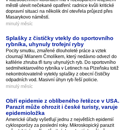
městě ulevit nečekané opatření: radnice kvůli kritické
dopravní situaci na několik dní otevřela průjezd přes
Masarykovo náměstí.
minulý měsíc
Splašky z čističky vtekly do sportovního
rybníka, uhynuly trofejní ryby
Pocity smutku, zmařené dlouholeté práce a vztek
cloumají Milanem Čmolíkem, který nedávno odvezl do
kafilérie zhruba tři tuny uhynulých ryb. Do sportovního
sedmihektarového rybníka v Letinech na Plzeňsku totiž
nekontrolovatelně vytekly splašky z obecní čističky
odpadních vod. Masivní úhyn ryb řeší policie.
minulý měsíc
Obří epidemie z oblíbeného řetězce v USA.
Parazit může ohrozit i české turisty, varuje
epidemioložka
Americké úřady vyšetřují jednu z největších epidemií
cyklosporózy za poslední roky. Mikroskopický parazit