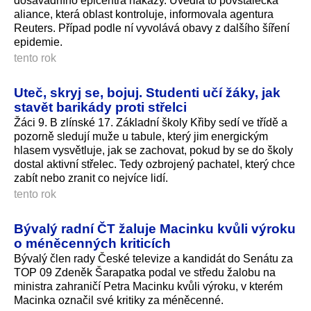
dosavadního epicentra nákazy. Uvedla to povstalecká
aliance, která oblast kontroluje, informovala agentura
Reuters. Případ podle ní vyvolává obavy z dalšího šíření
epidemie.
tento rok
Uteč, skryj se, bojuj. Studenti učí žáky, jak
stavět barikády proti střelci
Žáci 9. B zlínské 17. Základní školy Křiby sedí ve třídě a
pozorně sledují muže u tabule, který jim energickým
hlasem vysvětluje, jak se zachovat, pokud by se do školy
dostal aktivní střelec. Tedy ozbrojený pachatel, který chce
zabít nebo zranit co nejvíce lidí.
tento rok
Bývalý radní ČT žaluje Macinku kvůli výroku
o méněcenných kriticích
Bývalý člen rady České televize a kandidát do Senátu za
TOP 09 Zdeněk Šarapatka podal ve středu žalobu na
ministra zahraničí Petra Macinku kvůli výroku, v kterém
Macinka označil své kritiky za méněcenné.