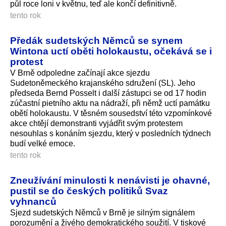
půl roce loni v květnu, teď ale končí definitivně.
tento rok
Předák sudetských Němců se synem
Wintona uctí oběti holokaustu, očekává se i
protest
V Brně odpoledne začínají akce sjezdu
Sudetoněmeckého krajanského sdružení (SL). Jeho
předseda Bernd Posselt i další zástupci se od 17 hodin
zúčastní pietního aktu na nádraží, při němž uctí památku
obětí holokaustu. V těsném sousedství této vzpomínkové
akce chtějí demonstranti vyjádřit svým protestem
nesouhlas s konáním sjezdu, který v posledních týdnech
budí velké emoce.
tento rok
Zneužívání minulosti k nenávisti je ohavné,
pustil se do českých politiků Svaz
vyhnanců
Sjezd sudetských Němců v Brně je silným signálem
porozumění a živého demokratického soužití. V tiskové