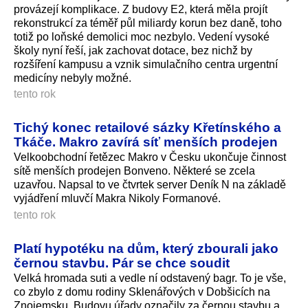
provázejí komplikace. Z budovy E2, která měla projít
rekonstrukcí za téměř půl miliardy korun bez daně, toho
totiž po loňské demolici moc nezbylo. Vedení vysoké
školy nyní řeší, jak zachovat dotace, bez nichž by
rozšíření kampusu a vznik simulačního centra urgentní
medicíny nebyly možné.
tento rok
Tichý konec retailové sázky Křetínského a
Tkáče. Makro zavírá síť menších prodejen
Velkoobchodní řetězec Makro v Česku ukončuje činnost
sítě menších prodejen Bonveno. Některé se zcela
uzavřou. Napsal to ve čtvrtek server Deník N na základě
vyjádření mluvčí Makra Nikoly Formanové.
tento rok
Platí hypotéku na dům, který zbourali jako
černou stavbu. Pár se chce soudit
Velká hromada suti a vedle ní odstavený bagr. To je vše,
co zbylo z domu rodiny Sklenářových v Dobšicích na
Znojemsku. Budovu úřady označily za černou stavbu a