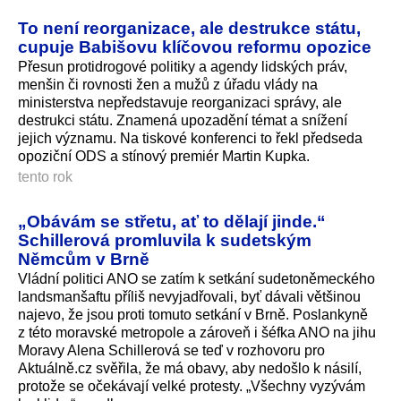
To není reorganizace, ale destrukce státu,
cupuje Babišovu klíčovou reformu opozice
Přesun protidrogové politiky a agendy lidských práv,
menšin či rovnosti žen a mužů z úřadu vlády na
ministerstva nepředstavuje reorganizaci správy, ale
destrukci státu. Znamená upozadění témat a snížení
jejich významu. Na tiskové konferenci to řekl předseda
opoziční ODS a stínový premiér Martin Kupka.
tento rok
„Obávám se střetu, ať to dělají jinde.“
Schillerová promluvila k sudetským
Němcům v Brně
Vládní politici ANO se zatím k setkání sudetoněmeckého
landsmanšaftu příliš nevyjadřovali, byť dávali většinou
najevo, že jsou proti tomuto setkání v Brně. Poslankyně
z této moravské metropole a zároveň i šéfka ANO na jihu
Moravy Alena Schillerová se teď v rozhovoru pro
Aktuálně.cz svěřila, že má obavy, aby nedošlo k násilí,
protože se očekávají velké protesty. „Všechny vyzývám