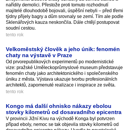
nařídily demolici. Přestože proti tomuto rozhodnutí
majitelé dlouhodobě bojovali, úspěšní nebyli – před třemi
týdny přijely bagry a dům srovnaly se zemí. Tím ale podle
Sklenářových kauza neskončila. Dále chtějí postupovat
soudní cestou.
tento rok
Velkoměstský člověk a jeho únik: fenomén
chaty na výstavě v Praze
Od prvorepublikových experimentů po modernistické
vize: pražské Uměleckoprůmyslové museum představuje
fenomén chaty jako architektonického i společenského
úniku z města. Výstava ukazuje tvorbu profesionálních
architektů, zapomenuté realizace i inspirace ze světa.
tento rok
Kongo má další ohnisko nákazy ebolou
stovky kilometrů od dosavadního epicentra
V provincii Jižní Kivu na východě Konga byl potvrzen
případ eboly, nemoc se tak objevila stovky kilometrů od