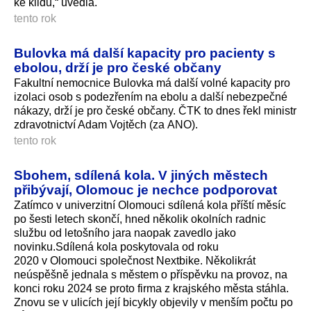
ke klidu,“ uvedla.
tento rok
Bulovka má další kapacity pro pacienty s
ebolou, drží je pro české občany
Fakultní nemocnice Bulovka má další volné kapacity pro
izolaci osob s podezřením na ebolu a další nebezpečné
nákazy, drží je pro české občany. ČTK to dnes řekl ministr
zdravotnictví Adam Vojtěch (za ANO).
tento rok
Sbohem, sdílená kola. V jiných městech
přibývají, Olomouc je nechce podporovat
Zatímco v univerzitní Olomouci sdílená kola příští měsíc
po šesti letech skončí, hned několik okolních radnic
službu od letošního jara naopak zavedlo jako
novinku.Sdílená kola poskytovala od roku
2020 v Olomouci společnost Nextbike. Několikrát
neúspěšně jednala s městem o příspěvku na provoz, na
konci roku 2024 se proto firma z krajského města stáhla.
Znovu se v ulicích její bicykly objevily v menším počtu po