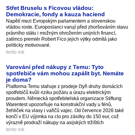
Střet Bruselu s Ficovou vládou:
Demokracie, fondy a kauza haciend
Napětí mezi Evropským parlamentem a slovenskou
vládou roste. Europoslanci varují před zhoršováním stavu
právního státu i možným ohrožením unijních financí,
zatímco premiér Robert Fico jejich výtky odmítá jako
politicky motivované.
tento rok
Varování před nákupy z Temu: Tyto
spotřebiče vám mohou zapálit byt. Nemáte
je doma?
Platforma Temu stahuje z prodeje čtyři druhy domácích
spotřebičů kvůli riziku požáru a úrazu elektrickým
proudem. Německá spotřebitelská organizace Stiftung
Warentest upozorňuje na konstrukční vady u fénů,
žehliček na vlasy i vařičů vajec. Od července 2026 také
končí v EU výjimka na clo pro zásilky do 150 eur, což
výrazně prodraží nákupy na asijských tržištích
tento rok