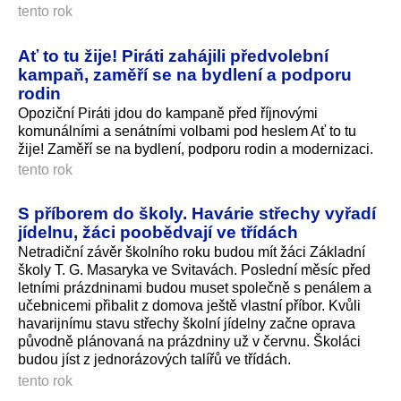
tento rok
Ať to tu žije! Piráti zahájili předvolební
kampaň, zaměří se na bydlení a podporu
rodin
Opoziční Piráti jdou do kampaně před říjnovými
komunálními a senátními volbami pod heslem Ať to tu
žije! Zaměří se na bydlení, podporu rodin a modernizaci.
tento rok
S příborem do školy. Havárie střechy vyřadí
jídelnu, žáci poobědvají ve třídách
Netradiční závěr školního roku budou mít žáci Základní
školy T. G. Masaryka ve Svitavách. Poslední měsíc před
letními prázdninami budou muset společně s penálem a
učebnicemi přibalit z domova ještě vlastní příbor. Kvůli
havarijnímu stavu střechy školní jídelny začne oprava
původně plánovaná na prázdniny už v červnu. Školáci
budou jíst z jednorázových talířů ve třídách.
tento rok