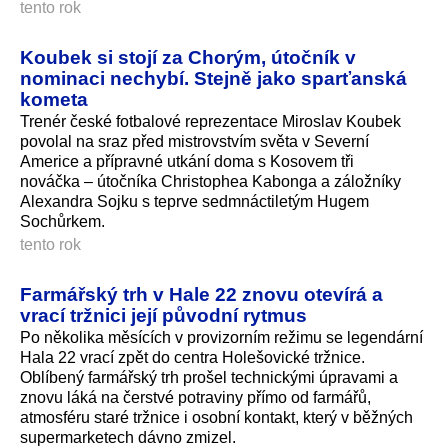
tento rok
Koubek si stojí za Chorým, útočník v
nominaci nechybí. Stejně jako sparťanská
kometa
Trenér české fotbalové reprezentace Miroslav Koubek
povolal na sraz před mistrovstvím světa v Severní
Americe a přípravné utkání doma s Kosovem tři
nováčka – útočníka Christophea Kabonga a záložníky
Alexandra Sojku s teprve sedmnáctiletým Hugem
Sochůrkem.
tento rok
Farmářský trh v Hale 22 znovu otevírá a
vrací tržnici její původní rytmus
Po několika měsících v provizorním režimu se legendární
Hala 22 vrací zpět do centra Holešovické tržnice.
Oblíbený farmářský trh prošel technickými úpravami a
znovu láká na čerstvé potraviny přímo od farmářů,
atmosféru staré tržnice i osobní kontakt, který v běžných
supermarketech dávno zmizel.