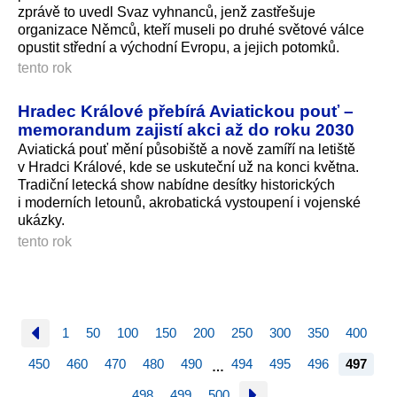
zprávě to uvedl Svaz vyhnanců, jenž zastřešuje
organizace Němců, kteří museli po druhé světové válce
opustit střední a východní Evropu, a jejich potomků.
tento rok
Hradec Králové přebírá Aviatickou pouť –
memorandum zajistí akci až do roku 2030
Aviatická pouť mění působiště a nově zamíří na letiště
v Hradci Králové, kde se uskuteční už na konci května.
Tradiční letecká show nabídne desítky historických
i moderních letounů, akrobatická vystoupení i vojenské
ukázky.
tento rok
1
50
100
150
200
250
300
350
400
450
460
470
480
490
494
495
496
497
…
498
499
500