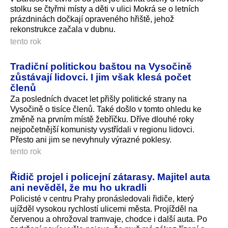
stolku se čtyřmi místy a děti v ulici Mokrá se o letních
prázdninách dočkají opraveného hřiště, jehož
rekonstrukce začala v dubnu.
tento rok
Tradiční politickou baštou na Vysočině
zůstávají lidovci. I jim však klesá počet
členů
Za posledních dvacet let přišly politické strany na
Vysočině o tisíce členů. Také došlo v tomto ohledu ke
změně na prvním místě žebříčku. Dříve dlouhé roky
nejpočetnější komunisty vystřídali v regionu lidovci.
Přesto ani jim se nevyhnuly výrazné poklesy.
tento rok
Řidič projel i policejní zátarasy. Majitel auta
ani nevěděl, že mu ho ukradli
Policisté v centru Prahy pronásledovali řidiče, který
ujížděl vysokou rychlostí ulicemi města. Projížděl na
červenou a ohrožoval tramvaje, chodce i další auta. Po