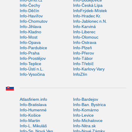
Info-Čechy
Info-Česká Lípa
Info-Děčín
InfoFrýdek-Místek
Info-Havířov
Info-Hradec Kr.
Info-Chomutov
Info-Jablonec n.N.
Info-Jihlava
Info-Karviná
Info-Kladno
Info-Liberec
Info-Most
Info-Olomouc
Info-Opava
Info-Ostrava
Info-Pardubice
Info-Plzeň
Info-Praha
Info-Přerov
Info-Prostějov
Info-Tábor
Info-Teplice
Info-Třebíč
Info-Ústí n.L.
Info-Karlovy Vary
Info-Vysočina
InfoZlín
Atlasfiriem.info
Info-Bardejov
Info-Bratislava
Info-Ban. Bystrica
Info-Humenné
Info-Komárno
Info-Košice
Info-Levice
Info-Martin
Info-Michalovce
Info-L. Mikuláš
Info-Nitra.sk
Info-Sp. Nová Ves
Info-Nové Zámky