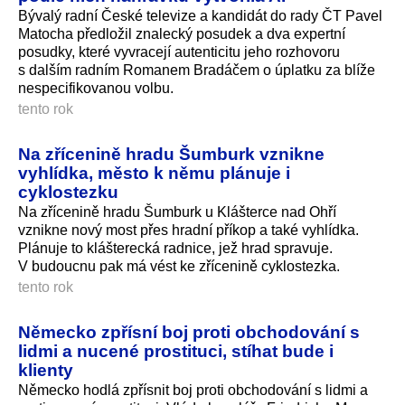
Bývalý radní České televize a kandidát do rady ČT Pavel
Matocha předložil znalecký posudek a dva expertní
posudky, které vyvracejí autenticitu jeho rozhovoru
s dalším radním Romanem Bradáčem o úplatku za blíže
nespecifikova­nou volbu.
tento rok
Na zřícenině hradu Šumburk vznikne
vyhlídka, město k němu plánuje i
cyklostezku
Na zřícenině hradu Šumburk u Klášterce nad Ohří
vznikne nový most přes hradní příkop a také vyhlídka.
Plánuje to klášterecká radnice, jež hrad spravuje.
V budoucnu pak má vést ke zřícenině cyklostezka.
tento rok
Německo zpřísní boj proti obchodování s
lidmi a nucené prostituci, stíhat bude i
klienty
Německo hodlá zpřísnit boj proti obchodování s lidmi a