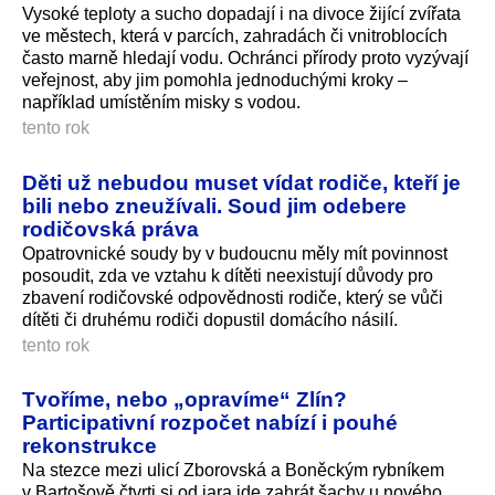
Vysoké teploty a sucho dopadají i na divoce žijící zvířata
ve městech, která v parcích, zahradách či vnitroblocích
často marně hledají vodu. Ochránci přírody proto vyzývají
veřejnost, aby jim pomohla jednoduchými kroky –
například umístěním misky s vodou.
tento rok
Děti už nebudou muset vídat rodiče, kteří je
bili nebo zneužívali. Soud jim odebere
rodičovská práva
Opatrovnické soudy by v budoucnu měly mít povinnost
posoudit, zda ve vztahu k dítěti neexistují důvody pro
zbavení rodičovské odpovědnosti rodiče, který se vůči
dítěti či druhému rodiči dopustil domácího násilí.
tento rok
Tvoříme, nebo „opravíme“ Zlín?
Participativní rozpočet nabízí i pouhé
rekonstrukce
Na stezce mezi ulicí Zborovská a Boněckým rybníkem
v Bartošově čtvrti si od jara jde zahrát šachy u nového