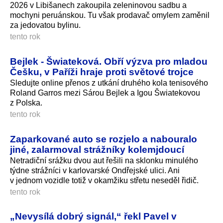
2026 v Libišanech zakoupila zeleninovou sadbu a
mochyni peruánskou. Tu však prodavač omylem zaměnil
za jedovatou bylinu.
tento rok
Bejlek - Šwiateková. Obří výzva pro mladou
Češku, v Paříži hraje proti světové trojce
Sledujte online přenos z utkání druhého kola tenisového
Roland Garros mezi Sárou Bejlek a Igou Šwiatekovou
z Polska.
tento rok
Zaparkované auto se rozjelo a nabouralo
jiné, zalarmoval strážníky kolemjdoucí
Netradiční srážku dvou aut řešili na sklonku minulého
týdne strážníci v karlovarské Ondřejské ulici. Ani
v jednom vozidle totiž v okamžiku střetu neseděl řidič.
tento rok
„Nevysílá dobrý signál,“ řekl Pavel v