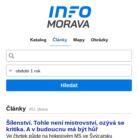
Katalog
Články
Mapy
Obrázky
Hledat
Články
451. strana
Šílenství. Tohle není mistrovství, ozývá se
kritika. A v budoucnu má být hůř
Ve čtvrtek půjde na hokejovém MS ve Švýcarsku