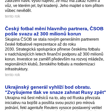
zadržení navíc vyšlo najevo, že muž má zákaz řízení a
vůz, ve kterém jel, byl kradený. Jeho majitel o tom přitom
vůbec nevěděl.
tento rok
Český fotbal mění hlavního partnera, ČSOB
pošle svazu až 300 milionů korun
Skupina ČSOB se stala novým generálním partnerem
české fotbalové reprezentace až do roku
2030. Strategická spolupráce přinese českému fotbalu
v nadcházejících letech finanční podporu až 300 milionů
korun. Investice se zaměří především na rozvoj mládeže,
regionálních klubů, ženského fotbalu a modernizaci
infrastruktury.
tento rok
Ukrajinský generál vyhlíží bod obratu.
"Zvyšujeme tlak ve snaze zahnat Rusy zpět"
Ukrajina má šest měsíců na to, aby od Ruska převzala
iniciativu na bojišti a posílila svou pozici pro mírová
jednání, řekl agentuře Reuters vysoce postavený velitel