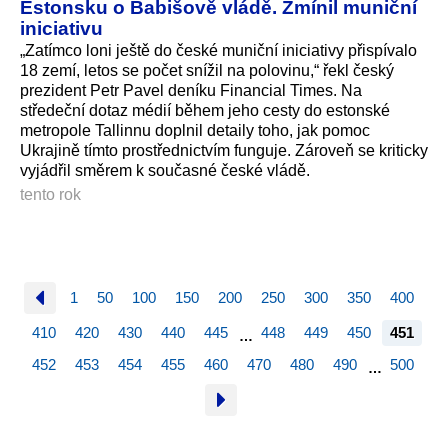
Estonsku o Babišově vládě. Zmínil muniční
iniciativu
„Zatímco loni ještě do české muniční iniciativy přispívalo
18 zemí, letos se počet snížil na polovinu,“ řekl český
prezident Petr Pavel deníku Financial Times. Na
středeční dotaz médií během jeho cesty do estonské
metropole Tallinnu doplnil detaily toho, jak pomoc
Ukrajině tímto prostřednictvím funguje. Zároveň se kriticky
vyjádřil směrem k současné české vládě.
tento rok
1
50
100
150
200
250
300
350
400
410
420
430
440
445
448
449
450
451
…
452
453
454
455
460
470
480
490
500
…