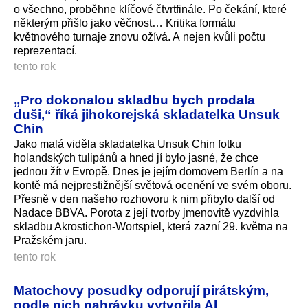
o všechno, proběhne klíčové čtvrtfinále. Po čekání, které
některým přišlo jako věčnost… Kritika formátu
květnového turnaje znovu ožívá. A nejen kvůli počtu
reprezentací.
tento rok
„Pro dokonalou skladbu bych prodala
duši,“ říká jihokorejská skladatelka Unsuk
Chin
Jako malá viděla skladatelka Unsuk Chin fotku
holandských tulipánů a hned jí bylo jasné, že chce
jednou žít v Evropě. Dnes je jejím domovem Berlín a na
kontě má nejprestižnější světová ocenění ve svém oboru.
Přesně v den našeho rozhovoru k nim přibylo další od
Nadace BBVA. Porota z její tvorby jmenovitě vyzdvihla
skladbu Akrostichon-Wortspiel, která zazní 29. května na
Pražském jaru.
tento rok
Matochovy posudky odporují pirátským,
podle nich nahrávku vytvořila AI