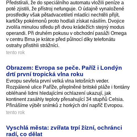
Předstírali, že do speciálního automatu vložili peníze a
poté zjistili, že přístroj nefunguje. O údajně vynaložené
prostředky však pětadvacetiletí mladíci nechtěli přijít,
kartičky pokémonů proto hodlali získat násilím. Dvojice
zvolila minulou středu při dvou krádežích stejný modus
operandi. Při druhém pokusu v obchodní pasáži Omega
v centru Brna je krátce před půlnocí díky telefonátu
ostrahy přistihli strážníci.
tento rok
Obrazem: Evropa se peče. Paříž i Londýn
drtí první tropická vlna roku
Evropu sevřela první velká vlna letošních veder.
Rozpálené ulice Paříže, přeplněné britské pláže i fontány
obléhané lidmi hledajícími ochlazení ukazují, jak
kontinent zasáhly teploty přesahující 34 stupňů Celsia.
Přinášíme výběr snímků z horkých dní napříč Evropou.
tento rok
Vyschlá města: zvířata trpí žízní, ochránci
radí, co dělat