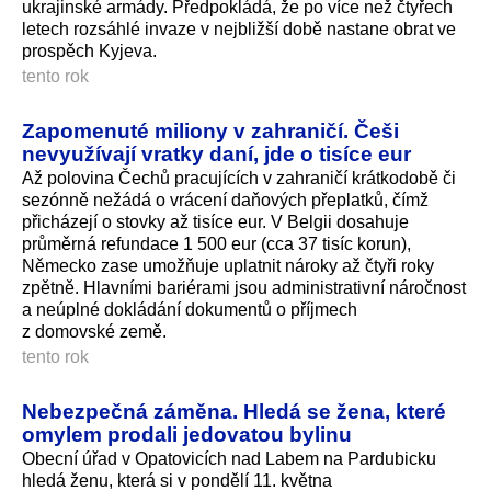
ukrajinské armády. Předpokládá, že po více než čtyřech
letech rozsáhlé invaze v nejbližší době nastane obrat ve
prospěch Kyjeva.
tento rok
Zapomenuté miliony v zahraničí. Češi
nevyužívají vratky daní, jde o tisíce eur
Až polovina Čechů pracujících v zahraničí krátkodobě či
sezónně nežádá o vrácení daňových přeplatků, čímž
přicházejí o stovky až tisíce eur. V Belgii dosahuje
průměrná refundace 1 500 eur (cca 37 tisíc korun),
Německo zase umožňuje uplatnit nároky až čtyři roky
zpětně. Hlavními bariérami jsou administrativní náročnost
a neúplné dokládání dokumentů o příjmech
z domovské země.
tento rok
Nebezpečná záměna. Hledá se žena, které
omylem prodali jedovatou bylinu
Obecní úřad v Opatovicích nad Labem na Pardubicku
hledá ženu, která si v pondělí 11. května