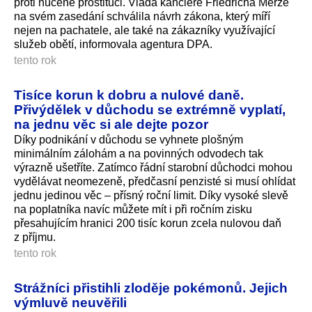
proti nucené prostituci. Vláda kancléře Friedricha Merze
na svém zasedání schválila návrh zákona, který míří
nejen na pachatele, ale také na zákazníky využívající
služeb obětí, informovala agentura DPA.
tento rok
Tisíce korun k dobru a nulové daně.
Přivýdělek v důchodu se extrémně vyplatí,
na jednu věc si ale dejte pozor
Díky podnikání v důchodu se vyhnete plošným
minimálním zálohám a na povinných odvodech tak
výrazně ušetříte. Zatímco řádní starobní důchodci mohou
vydělávat neomezeně, předčasní penzisté si musí ohlídat
jednu jedinou věc – přísný roční limit. Díky vysoké slevě
na poplatníka navíc můžete mít i při ročním zisku
přesahujícím hranici 200 tisíc korun zcela nulovou daň
z příjmu.
tento rok
Strážníci přistihli zloděje pokémonů. Jejich
výmluvě neuvěřili