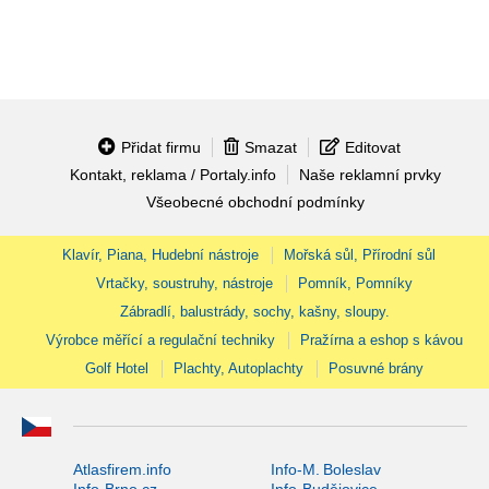
Přidat firmu
Smazat
Editovat
Kontakt, reklama / Portaly.info
Naše reklamní prvky
Všeobecné obchodní podmínky
Klavír, Piana, Hudební nástroje
Mořská sůl, Přírodní sůl
Vrtačky, soustruhy, nástroje
Pomník, Pomníky
Zábradlí, balustrády, sochy, kašny, sloupy.
Výrobce měřící a regulační techniky
Pražírna a eshop s kávou
Golf Hotel
Plachty, Autoplachty
Posuvné brány
Atlasfirem.info
Info-M. Boleslav
Info-Brno.cz
Info-Budějovice