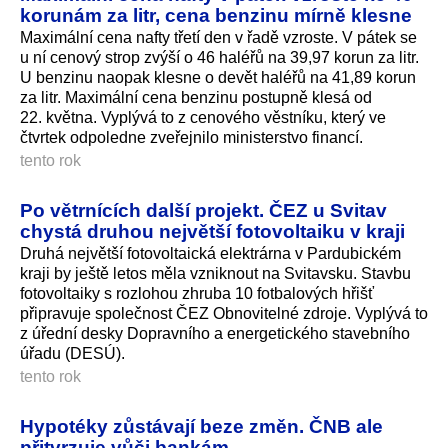
korunám za litr, cena benzinu mírně klesne
Maximální cena nafty třetí den v řadě vzroste. V pátek se
u ní cenový strop zvýší o 46 haléřů na 39,97 korun za litr.
U benzinu naopak klesne o devět haléřů na 41,89 korun
za litr. Maximální cena benzinu postupně klesá od
22. května. Vyplývá to z cenového věstníku, který ve
čtvrtek odpoledne zveřejnilo ministerstvo financí.
tento rok
Po větrnících další projekt. ČEZ u Svitav
chystá druhou největší fotovoltaiku v kraji
Druhá největší fotovoltaická elektrárna v Pardubickém
kraji by ještě letos měla vzniknout na Svitavsku. Stavbu
fotovoltaiky s rozlohou zhruba 10 fotbalových hřišť
připravuje společnost ČEZ Obnovitelné zdroje. Vyplývá to
z úřední desky Dopravního a energetického stavebního
úřadu (DESÚ).
tento rok
Hypotéky zůstávají beze změn. ČNB ale
přitvrzuje vůči bankám