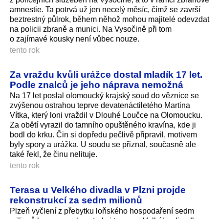
amnestie. Ta potrvá už jen necelý měsíc, čímž se završí
beztrestný půlrok, během něhož mohou majitelé odevzdat
na policii zbraně a munici. Na Vysočině při tom
o zajímavé kousky není vůbec nouze.
tento rok
Za vraždu kvůli urážce dostal mladík 17 let.
Podle znalců je jeho náprava nemožná
Na 17 let poslal olomoucký krajský soud do věznice se
zvýšenou ostrahou teprve devatenáctiletého Martina
Vítka, který loni vraždil v Dlouhé Loučce na Olomoucku.
Za obětí vyrazil do tamního opuštěného kravína, kde ji
bodl do krku. Čin si dopředu pečlivě připravil, motivem
byly spory a urážka. U soudu se přiznal, současně ale
také řekl, že činu nelituje.
tento rok
Terasa u Velkého divadla v Plzni projde
rekonstrukcí za sedm milionů
Plzeň vyčlení z přebytku loňského hospodaření sedm