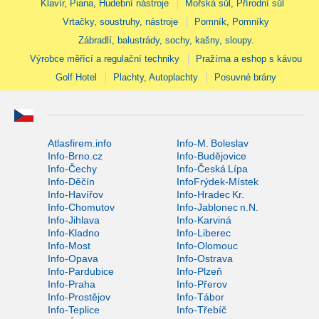
Klavír, Piana, Hudební nástroje
Mořská sůl, Přírodní sůl
Vrtačky, soustruhy, nástroje
Pomník, Pomníky
Zábradlí, balustrády, sochy, kašny, sloupy.
Výrobce měřící a regulační techniky
Pražírna a eshop s kávou
Golf Hotel
Plachty, Autoplachty
Posuvné brány
Atlasfirem.info
Info-M. Boleslav
Info-Brno.cz
Info-Budějovice
Info-Čechy
Info-Česká Lípa
Info-Děčín
InfoFrýdek-Místek
Info-Havířov
Info-Hradec Kr.
Info-Chomutov
Info-Jablonec n.N.
Info-Jihlava
Info-Karviná
Info-Kladno
Info-Liberec
Info-Most
Info-Olomouc
Info-Opava
Info-Ostrava
Info-Pardubice
Info-Plzeň
Info-Praha
Info-Přerov
Info-Prostějov
Info-Tábor
Info-Teplice
Info-Třebíč