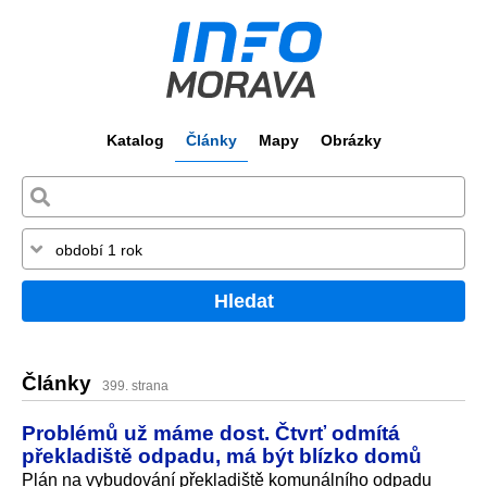
Katalog
Články
Mapy
Obrázky
Hledat
Články
399. strana
Problémů už máme dost. Čtvrť odmítá
překladiště odpadu, má být blízko domů
Plán na vybudování překladiště komunálního odpadu