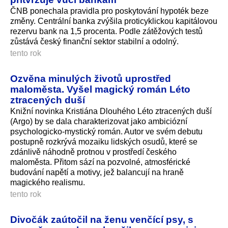
ČNB ponechala pravidla pro poskytování hypoték beze
změny. Centrální banka zvýšila proticyklickou kapitálovou
rezervu bank na 1,5 procenta. Podle zátěžových testů
zůstává český finanční sektor stabilní a odolný.
tento rok
Ozvěna minulých životů uprostřed
maloměsta. Vyšel magický román Léto
ztracených duší
Knižní novinka Kristiána Dlouhého Léto ztracených duší
(Argo) by se dala charakterizovat jako ambiciózní
psychologicko-mystický román. Autor ve svém debutu
postupně rozkrývá mozaiku lidských osudů, které se
zdánlivě náhodně protnou v prostředí českého
maloměsta. Přitom sází na pozvolné, atmosférické
budování napětí a motivy, jež balancují na hraně
magického realismu.
tento rok
Divočák zaútočil na ženu venčící psy, s