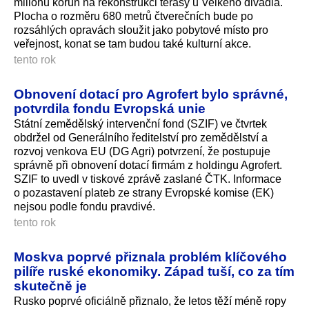
milionů korun na rekonstrukci terasy u Velkého divadla.
Plocha o rozměru 680 metrů čtverečních bude po
rozsáhlých opravách sloužit jako pobytové místo pro
veřejnost, konat se tam budou také kulturní akce.
tento rok
Obnovení dotací pro Agrofert bylo správné,
potvrdila fondu Evropská unie
Státní zemědělský intervenční fond (SZIF) ve čtvrtek
obdržel od Generálního ředitelství pro zemědělství a
rozvoj venkova EU (DG Agri) potvrzení, že postupuje
správně při obnovení dotací firmám z holdingu Agrofert.
SZIF to uvedl v tiskové zprávě zaslané ČTK. Informace
o pozastavení plateb ze strany Evropské komise (EK)
nejsou podle fondu pravdivé.
tento rok
Moskva poprvé přiznala problém klíčového
pilíře ruské ekonomiky. Západ tuší, co za tím
skutečně je
Rusko poprvé oficiálně přiznalo, že letos těží méně ropy