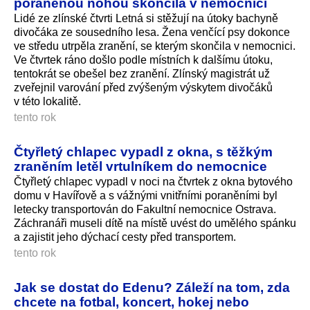
poraněnou nohou skončila v nemocnici
Lidé ze zlínské čtvrti Letná si stěžují na útoky bachyně
divočáka ze sousedního lesa. Žena venčící psy dokonce
ve středu utrpěla zranění, se kterým skončila v nemocnici.
Ve čtvrtek ráno došlo podle místních k dalšímu útoku,
tentokrát se obešel bez zranění. Zlínský magistrát už
zveřejnil varování před zvýšeným výskytem divočáků
v této lokalitě.
tento rok
Čtyřletý chlapec vypadl z okna, s těžkým
zraněním letěl vrtulníkem do nemocnice
Čtyřletý chlapec vypadl v noci na čtvrtek z okna bytového
domu v Havířově a s vážnými vnitřními poraněními byl
letecky transportován do Fakultní nemocnice Ostrava.
Záchranáři museli dítě na místě uvést do umělého spánku
a zajistit jeho dýchací cesty před transportem.
tento rok
Jak se dostat do Edenu? Záleží na tom, zda
chcete na fotbal, koncert, hokej nebo