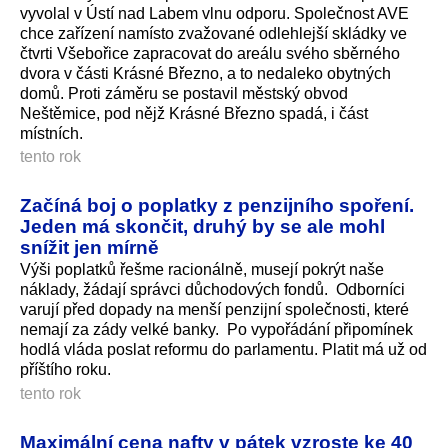
vyvolal v Ústí nad Labem vlnu odporu. Společnost AVE
chce zařízení namísto zvažované odlehlejší skládky ve
čtvrti Všebořice zapracovat do areálu svého sběrného
dvora v části Krásné Březno, a to nedaleko obytných
domů. Proti záměru se postavil městský obvod
Neštěmice, pod nějž Krásné Březno spadá, i část
místních.
tento rok
Začíná boj o poplatky z penzijního spoření.
Jeden má skončit, druhý by se ale mohl
snížit jen mírně
Výši poplatků řešme racionálně, musejí pokrýt naše
náklady, žádají správci důchodových fondů. Odborníci
varují před dopady na menší penzijní společnosti, které
nemají za zády velké banky. Po vypořádání připomínek
hodlá vláda poslat reformu do parlamentu. Platit má už od
příštího roku.
tento rok
Maximální cena nafty v pátek vzroste ke 40