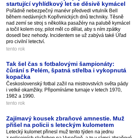
startující vyhlídkový let se děsivě kymácel
Pořádně nebezpečný manévr předvedl vrtulník Bell
během nedávných Kopřivnických dnů techniky. Těsně
nad zemí se stroj s několika pasažéry na palubě kymácel
a točil kolem osy, pilot měl co dělat, aby s ním zpátky
dosedl bez nehody. Incidentem se už zabývá také Úřad
pro civilní letectví.
tento rok
Tak šel čas s fotbalovými šampionáty:
čůrání s Pelém, špatná střelba i vykopnutá
kopačka
Československý fotbal zažil na mistrovstvích světa pády
i velké okamžiky. Připomínáme turnaje v letech 1970,
1982 a 1990.
tento rok
Zajímavý kousek zbraňové amnestie. Muž
přišel na policii s leteckým kulometem
Letecký kulomet přinesl muž tento týden na jednu
z policejních služeben na Vysočině, a to v rámci zbraňové