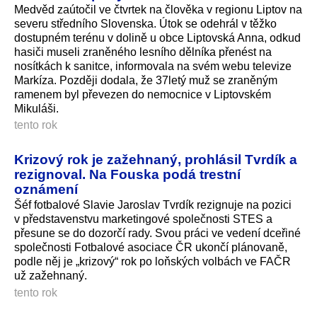
Medvěd zaútočil ve čtvrtek na člověka v regionu Liptov na
severu středního Slovenska. Útok se odehrál v těžko
dostupném terénu v dolině u obce Liptovská Anna, odkud
hasiči museli zraněného lesního dělníka přenést na
nosítkách k sanitce, informovala na svém webu televize
Markíza. Později dodala, že 37letý muž se zraněným
ramenem byl převezen do nemocnice v Liptovském
Mikuláši.
tento rok
Krizový rok je zažehnaný, prohlásil Tvrdík a
rezignoval. Na Fouska podá trestní
oznámení
Šéf fotbalové Slavie Jaroslav Tvrdík rezignuje na pozici
v představenstvu marketingové společnosti STES a
přesune se do dozorčí rady. Svou práci ve vedení dceřiné
společnosti Fotbalové asociace ČR ukončí plánovaně,
podle něj je „krizový“ rok po loňských volbách ve FAČR
už zažehnaný.
tento rok