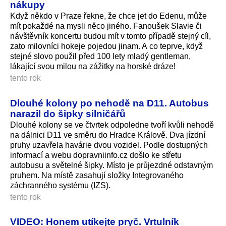
nákupy
Když někdo v Praze řekne, že chce jet do Edenu, může
mít pokaždé na mysli něco jiného. Fanoušek Slavie či
návštěvník koncertu budou mít v tomto případě stejný cíl,
zato milovníci hokeje pojedou jinam. A co teprve, když
stejné slovo použil před 100 lety mladý gentleman,
lákající svou milou na zážitky na horské dráze!
tento rok
Dlouhé kolony po nehodě na D11. Autobus
narazil do šipky silničářů
Dlouhé kolony se ve čtvrtek odpoledne tvoří kvůli nehodě
na dálnici D11 ve směru do Hradce Králově. Dva jízdní
pruhy uzavřela havárie dvou vozidel. Podle dostupných
informací a webu dopravniinfo.cz došlo ke střetu
autobusu a světelné šipky. Místo je průjezdné odstavným
pruhem. Na místě zasahují složky Integrovaného
záchranného systému (IZS).
tento rok
VIDEO: Honem utíkejte pryč. Vrtulník