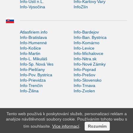
Info-Ústí n.L.
Info-Karlovy Vary
Info-Vysočina
InfoZlín
Atlasfiriem.info
Info-Bardejov
Info-Bratislava
Info-Ban. Bystrica
Info-Humenné
Info-Komárno
Info-Košice
Info-Levice
Info-Martin
Info-Michalovce
Info-L. Mikuláš
Info-Nitra.sk
Info-Sp. Nová Ves
Info-Nové Zámky
Info-Piešťany
Info-Poprad
Info-Pov. Bystrica
Info-Prešov
Info-Prievidza
Info-Slovensko
Info-Trenčín
Info-Trnava
Info-Žilina
Info-Zvolen
Tento web používá k poskytování služeb, personalizaci reklam a
analýze návštěvnosti soubory cookie. Používáním tohoto webu s
tím souhlasíte.
Více informací
.
Rozumím