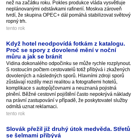
než na začátku roku. Pokles produkce vláda vysvětluje
neplánovanými odstávkami rafinerií. Moskva zároveň
tvrdí, že skupina OPEC+ dál pomáhá stabilizovat světový
ropný trh.
tento rok
Když hotel neodpovídá fotkám z katalogu.
Proč se spory z dovolené mění v noční
můru a jak se bránit
Vidina dokonalého odpočinku se může rychle rozplynout.
S rostoucím počtem cestovatelů totiž přibývá i zkažených
dovolených a následných sporů. Hlavními zdroji sporů
zůstávají rozdíly mezi realitou a fotografiemi hotelů,
komplikace s autopůjčovnami a neuznaná pojistná
plnění. Běžné cestovní pojištění často nepokrývá náklady
na právní zastupování v případě, že poskytovatel služby
odmítá uznat reklamaci.
tento rok
Slovák přežil již druhý útok medvěda. Střetů
se šelmami přibývá