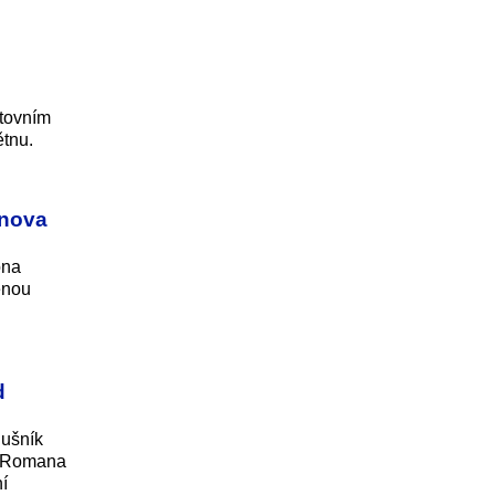
.
rtovním
ětnu.
inova
ona
enou
d
lušník
la Romana
í