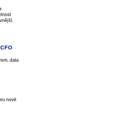
a
elnost
vnější.
a CFO
rem, data
oru nové