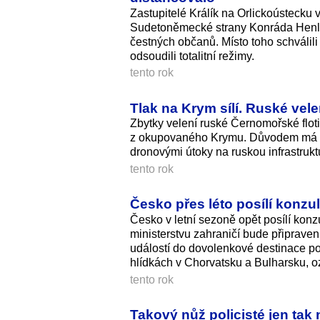
Zastupitelé Králík na Orlickoústecku 
Sudetoněmecké strany Konráda Henle
čestných občanů. Místo toho schválil
odsoudili totalitní režimy.
tento rok
Tlak na Krym sílí. Ruské velen
Zbytky velení ruské Černomořské flotil
z okupovaného Krymu. Důvodem má být
dronovými útoky na ruskou infrastruk
tento rok
Česko přes léto posílí konzul
Česko v letní sezoně opět posílí kon
ministerstvu zahraničí bude připraven
událostí do dovolenkové destinace p
hlídkách v Chorvatsku a Bulharsku, oz
tento rok
Takový nůž policisté jen tak 