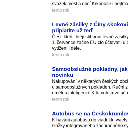
svazek měst a obcí Krkonoše i hejtma
tento rok
Levné zásilky z Číny skokově
připlatíte už teď
Češi, kteří chtějí stihnout levné zási
1. července začne EU clo účtovat i u b
vytížení i déle.
tento rok
Samoobslužné pokladny, jak 
novinku
Nakupování v některých českých obcho
u samoobslužných pokladen. Ruční zad
umělou inteligencí. K tomuto revolučním
tento rok
Autobus se na Českokrumlovs
K havárii autobusu do viaduktu vyje
složky integrovaného záchranného sy