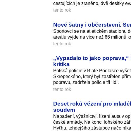
cestujících je zraněno, dvě desítky e
tento rok
Nové šatny i občerstvení. Se
Sportovci se na atletickém stadionu
areálu vyjde na více než 66 milionů k
tento rok
„Vypadalo to jako poprava,“ 
kritika
Polská policie v Biale Podlasce vyšet
Skrepeckého, který byl zastřelen přím
popravu, zadržela policie tři lidi.
tento rok
Deset roků vězení pro mladéh
soudem
Napadení, výtržnictví, řízení auta v o
české armády. Na konci loňského zář
Hyťhu, tehdejšího zástupce náčelníka