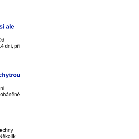
i ale
 Od
4 dní, při
chytrou
ní
 poháněné
šechny
Několik