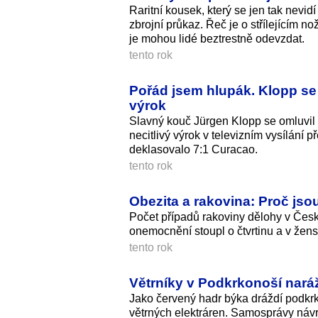
Raritní kousek, který se jen tak nevid
zbrojní průkaz. Řeč je o střílejícím no
je mohou lidé beztrestně odevzdat.
tento rok
Pořád jsem hlupák. Klopp se 
výrok
Slavný kouč Jürgen Klopp se omluvil
necitlivý výrok v televizním vysílán
deklasovalo 7:1 Curacao.
tento rok
Obezita a rakovina: Proč jso
Počet případů rakoviny dělohy v Česk
onemocnění stoupl o čtvrtinu a v žens
tento rok
Větrníky v Podkrkonoší naráž
Jako červený hadr býka dráždí podkr
větrných elektráren. Samosprávy návr