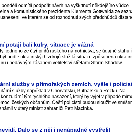
v pondělí odmítli podpořit návrh na vyškrtnutí někdejšího vůdce
ina a komunistického prezidenta Klementa Gottwalda ze sez
i usnesení, ve kterém se od rozhodnutí svých předchůdců distan
í potají balí kufry, situace je vážná
y, jednoho ze čtyř pilířů ruského námořnictva, se údajně stahují
 podle ukrajinských zdrojů složitá situace způsobená ukraji
turu i nedávným zásahem velitelství střelami Storm Shadow.
ární služby v přímořských zemích, vyšle i policis
zulární služby například v Chorvatsku, Bulharsku a Řecku. Na
 konzulární tým rychlého nasazení, který by vyjel v případě mi
omoci českých občanům. Čeští policisté budou sloužit ve smíše
námil v úterý ministr zahraničí Petr Macinka.
nevidí. Dalo se z něj i nenápadně vystřelit