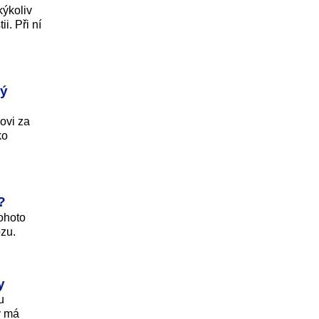
kýkoliv
i. Při ní
vý
ovi za
ko
?
ohoto
ózu.
y
u
y má