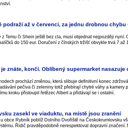
nství.
 podraží až v červenci, za jednu drobnou chybu s
lky z Temu či Shein ještě bez cla, musí objednat nejpozději nyní.
alíčků do 150 eur. Doručení z čínských tržišť obvykle trvá 7 až 1
je znáte, končí. Oblíbený supermarket nasazuje 
dech prochází změnou, která slibuje definitivní konec zdržová
ávání pečiva či zeleniny totiž přebírají chytré váhy a kamery
u kroku přistoupil řetězec Albert a přidávají se i ostatní.
ku zasekl ve viaduktu, na místě jsou zranění
ly u obce Rybník poblíž Dolního Dvořiště na Českokrumlovsku v
stému. Řidič pravděpodobně nerespektoval dopravní značení. 