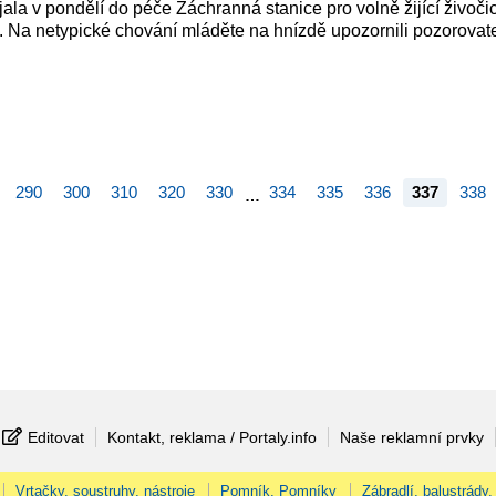
la v pondělí do péče Záchranná stanice pro volně žijící živočic
. Na netypické chování mláděte na hnízdě upozornili pozorovat
290
300
310
320
330
334
335
336
337
338
…
Editovat
Kontakt, reklama / Portaly.info
Naše reklamní prvky
Vrtačky, soustruhy, nástroje
Pomník, Pomníky
Zábradlí, balustrády,