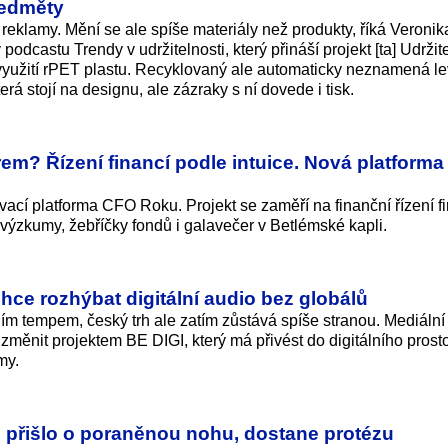
ředměty
 reklamy. Mění se ale spíše materiály než produkty, říká Veronik
podcastu Trendy v udržitelnosti, který přináší projekt [ta] Udržit
yužití rPET plastu. Recyklovaný ale automaticky neznamená le
terá stojí na designu, ale zázraky s ní dovede i tisk.
rem? Řízení financí podle intuice. Nová platform
ací platforma CFO Roku. Projekt se zaměří na finanční řízení fi
výzkumy, žebříčky fondů i galavečer v Betlémské kapli.
ce rozhýbat digitální audio bez globálů
ním tempem, český trh ale zatím zůstává spíše stranou. Mediální
 změnit projektem BE DIGI, který má přivést do digitálního prost
my.
 přišlo o poraněnou nohu, dostane protézu