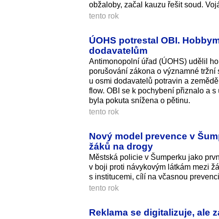
obžaloby, začal kauzu řešit soud. Voj
tento rok
ÚOHS potrestal OBI. Hobbymar
dodavatelům
Antimonopolní úřad (ÚOHS) udělil ho
porušování zákona o významné tržní s
u osmi dodavatelů potravin a zeměděl
flow. OBI se k pochybení přiznalo a 
byla pokuta snížena o pětinu.
tento rok
Nový model prevence v Šump
žáků na drogy
Městská policie v Šumperku jako prvn
v boji proti návykovým látkám mezi žák
s institucemi, cílí na včasnou preve
tento rok
Reklama se digitalizuje, ale