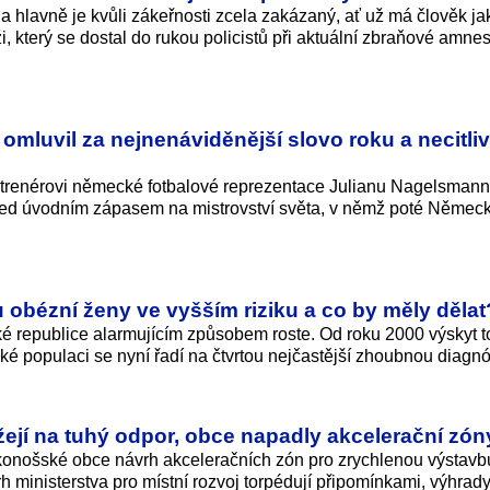
í a hlavně je kvůli zákeřnosti zcela zakázaný, ať už má člověk ja
ži, který se dostal do rukou policistů při aktuální zbraňové amnesti
omluvil za nejnenáviděnější slovo roku a necitli
 trenérovi německé fotbalové reprezentace Julianu Nagelsmann
í před úvodním zápasem na mistrovství světa, v němž poté Němec
u obézní ženy ve vyšším riziku a co by měly dělat
é republice alarmujícím způsobem roste. Od roku 2000 výskyt t
ké populaci se nyní řadí na čtvrtou nejčastější zhoubnou diagn
ejí na tuhý odpor, obce napadly akcelerační zón
konošské obce návrh akceleračních zón pro zrychlenou výstavb
h ministerstva pro místní rozvoj torpédují připomínkami, výhrad