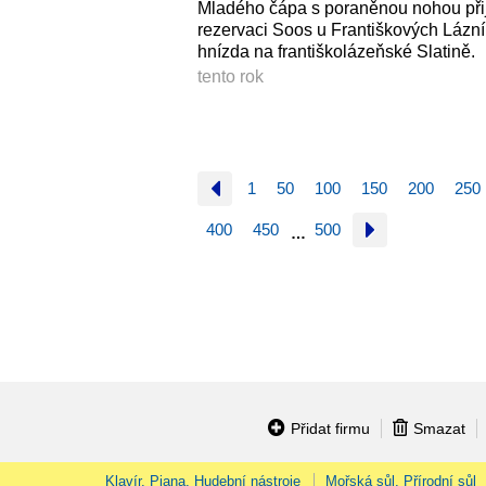
Mladého čápa s poraněnou nohou přija
rezervaci Soos u Františkových Lázní
hnízda na františkolázeňské Slatině.
tento rok
1
50
100
150
200
250
400
450
500
…
Přidat firmu
Smazat
Klavír, Piana, Hudební nástroje
Mořská sůl, Přírodní sůl