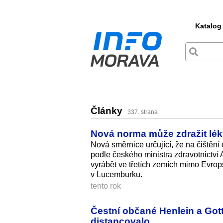
Katalog
Články
337. strana
Nová norma může zdražit léky
Nová směrnice určující, že na čištění
podle českého ministra zdravotnictví 
vyrábět ve třetích zemích mimo Evrops
v Lucemburku.
tento rok
Čestní občané Henlein a Go
distancovalo