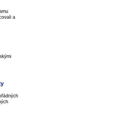
namu
covali a
nskými
ty
mořádných
ných