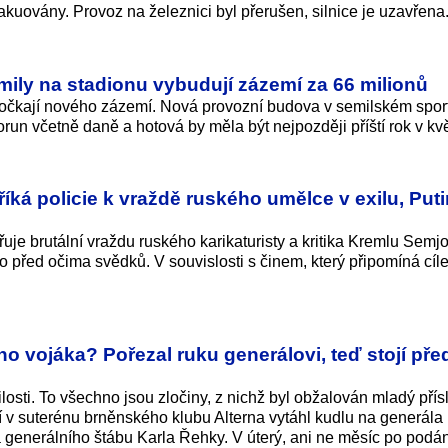
vakuovány. Provoz na železnici byl přerušen, silnice je uzavřena
mily na stadionu vybudují zázemí za 66 milionů
 dočkají nového zázemí. Nová provozní budova v semilském spo
orun včetně daně a hotová by měla být nejpozději příští rok v kv
říká policie k vraždě ruského umělce v exilu, Put
řuje brutální vraždu ruského karikaturisty a kritika Kremlu Semj
o před očima svědků. V souvislosti s činem, který připomíná cíl
o vojáka? Pořezal ruku generálovi, teď stojí pře
pilosti. To všechno jsou zločiny, z nichž byl obžalován mladý přís
í v suterénu brněnského klubu Alterna vytáhl kudlu na generá
 generálního štábu Karla Řehky. V úterý, ani ne měsíc po podán