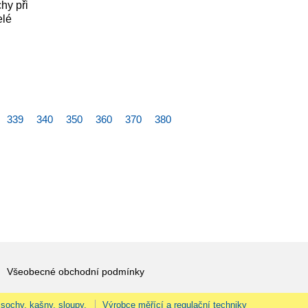
hy při
elé
339
340
350
360
370
380
Všeobecné obchodní podmínky
 sochy, kašny, sloupy.
Výrobce měřící a regulační techniky