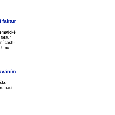
 faktur
tematické
faktur
ní cash-
už mu
továním
škol
rdinaci