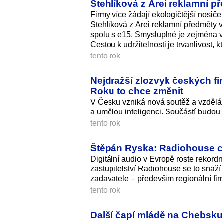
Stehlíková z Arei reklamní p
Firmy více žádají ekologičtější nosiče
Stehlíková z Arei reklamní předměty v 
spolu s e15. Smysluplné je zejména v
Cestou k udržitelnosti je trvanlivost, k
tento rok
Nejdražší zlozvyk českých fi
Roku to chce změnit
V Česku vzniká nová soutěž a vzděláv
a umělou inteligenci. Součástí budou 
tento rok
Štěpán Ryska: Radiohouse ch
Digitální audio v Evropě roste rekord
zastupitelství Radiohouse se to snaží
zadavatele – především regionální fir
tento rok
Další čapí mládě na Chebsku