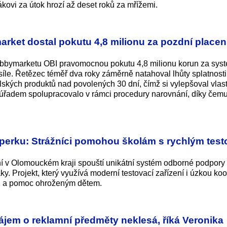
ákovi za útok hrozí až deset roků za mřížemi.
ket dostal pokutu 4,8 milionu za pozdní placení
bbymarketu OBI pravomocnou pokutu 4,8 milionu korun za sys
íle. Řetězec téměř dva roky záměrně natahoval lhůty splatnosti 
ských produktů nad povolených 30 dní, čímž si vylepšoval vlast
s úřadem spolupracovalo v rámci procedury narovnání, díky čem
erku: Strážníci pomohou školám s rychlým tes
í v Olomouckém kraji spouští unikátní systém odborné podpory 
y. Projekt, který využívá moderní testovací zařízení i úzkou koo
nci a pomoc ohroženým dětem.
 zájem o reklamní předměty neklesá, říká Veronika