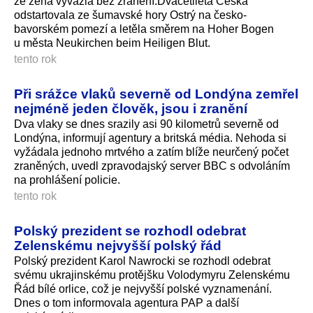
že žena vyvázla bez zranění.Dvacetiletá Češka
odstartovala ze šumavské hory Ostrý na česko-
bavorském pomezí a letěla směrem na Hoher Bogen
u města Neukirchen beim Heiligen Blut.
tento rok
Při srážce vlaků severně od Londýna zemřel
nejméně jeden člověk, jsou i zranění
Dva vlaky se dnes srazily asi 90 kilometrů severně od
Londýna, informují agentury a britská média. Nehoda si
vyžádala jednoho mrtvého a zatím blíže neurčený počet
zraněných, uvedl zpravodajský server BBC s odvoláním
na prohlášení policie.
tento rok
Polský prezident se rozhodl odebrat
Zelenskému nejvyšší polský řád
Polský prezident Karol Nawrocki se rozhodl odebrat
svému ukrajinskému protějšku Volodymyru Zelenskému
Řád bílé orlice, což je nejvyšší polské vyznamenání.
Dnes o tom informovala agentura PAP a další