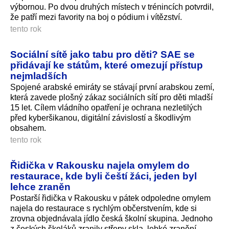
výbornou. Po dvou druhých místech v trénincích potvrdil,
že patří mezi favority na boj o pódium i vítězství.
tento rok
Sociální sítě jako tabu pro děti? SAE se
přidávají ke státům, které omezují přístup
nejmladších
Spojené arabské emiráty se stávají první arabskou zemí,
která zavede plošný zákaz sociálních sítí pro děti mladší
15 let. Cílem vládního opatření je ochrana nezletilých
před kyberšikanou, digitální závislostí a škodlivým
obsahem.
tento rok
Řidička v Rakousku najela omylem do
restaurace, kde byli čeští žáci, jeden byl
lehce zraněn
Postarší řidička v Rakousku v pátek odpoledne omylem
najela do restaurace s rychlým občerstvením, kde si
zrovna objednávala jídlo česká školní skupina. Jednoho
z českých školáků zranily střepy skla, lehké zranění