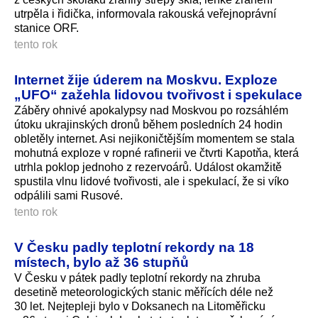
utrpěla i řidička, informovala rakouská veřejnoprávní
stanice ORF.
tento rok
Internet žije úderem na Moskvu. Exploze
„UFO“ zažehla lidovou tvořivost i spekulace
Záběry ohnivé apokalypsy nad Moskvou po rozsáhlém
útoku ukrajinských dronů během posledních 24 hodin
obletěly internet. Asi nejikoničtějším momentem se stala
mohutná exploze v ropné rafinerii ve čtvrti Kapotňa, která
utrhla poklop jednoho z rezervoárů. Událost okamžitě
spustila vlnu lidové tvořivosti, ale i spekulací, že si víko
odpálili sami Rusové.
tento rok
V Česku padly teplotní rekordy na 18
místech, bylo až 36 stupňů
V Česku v pátek padly teplotní rekordy na zhruba
desetině meteorologických stanic měřících déle než
30 let. Nejtepleji bylo v Doksanech na Litoměřicku