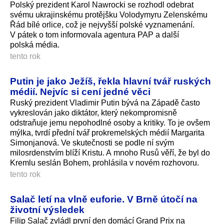
Polský prezident Karol Nawrocki se rozhodl odebrat
svému ukrajinskému protějšku Volodymyru Zelenskému
Řád bílé orlice, což je nejvyšší polské vyznamenání.
V pátek o tom informovala agentura PAP a další
polská média.
tento rok
Putin je jako Ježíš, řekla hlavní tvář ruských
médií. Nejvíc si cení jedné věci
Ruský prezident Vladimir Putin bývá na Západě často
vykreslován jako diktátor, který nekompromisně
odstraňuje jemu nepohodlné osoby a kritiky. To je ovšem
mýlka, tvrdí přední tvář prokremelských médií Margarita
Simonjanová. Ve skutečnosti se podle ní svým
milosrdenstvím blíží Kristu. A mnoho Rusů věří, že byl do
Kremlu seslán Bohem, prohlásila v novém rozhovoru.
tento rok
Salač letí na vlně euforie. V Brně útočí na
životní výsledek
Filip Salač zvládl první den domácí Grand Prix na