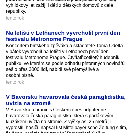
vyhlídkový let zažijí i děti z dětských domovů z celé
republiky.
tento rok
Na letišti v Letňanech vyvrcholil první den
festivalu Metronome Prague
Koncertem britského zpěváka a skladatele Toma Odella
v pátek vyvrcholil na letišti v Letňanech první den
festivalu Metronome Prague. Čtyřiatřicetiletý hudebník
publiku, ve kterém se podle odhadu přítomných novinářů
sešlo přes 3000 lidí, nabídl své přemýšlivé a
osobní písně.
tento rok
V Bavorsku havarovala česká paraglidistka,
uvízla na stromě
V Bavorsku u hranic s Českem dnes odpoledne
havarovala česká paraglidistka, která s padákovým
kluzákem uvízla na stromě. Z výšky asi 25 metrů ji
vyprostili hasiči, napsal list Mittelbayerische Zeitung s tím,