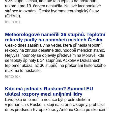
s 36 stupni Celsia, kde ale tato teplota na překonání
rekordu pro 19. červen nestačila. Na své facebookové
stránce to oznámil Český hydrometeorologický ústav
(ČHMÚ).
tento rok
Meteorologové naměřili 36 stupňů. Teplotní
rekordy padly na osmnácti místech Česka
Česko dnes zasáhla vlna veder, která přinesla teplotní
rekordy na zhruba desetině dlouhodobě měřicích stanic.
Nejvyšší hodnoty se objevily především na Moravě, kde
se teploty šplhaly k 34 stupňům. Ačkoliv v Doksanech
teploměr ukázal až 36 stupňů, na překonání historického
maxima to nestačilo.
tento rok
Kdo má jednat s Ruskem? Summit EU
ukázal rozpory mezi unijními lídry
Evropská unie není a nechce být prostředníkem
v jednáních s Ruskem, stojí na straně Ukrajiny, prohlásil
dnes předseda Evropské rady António Costa po skončení