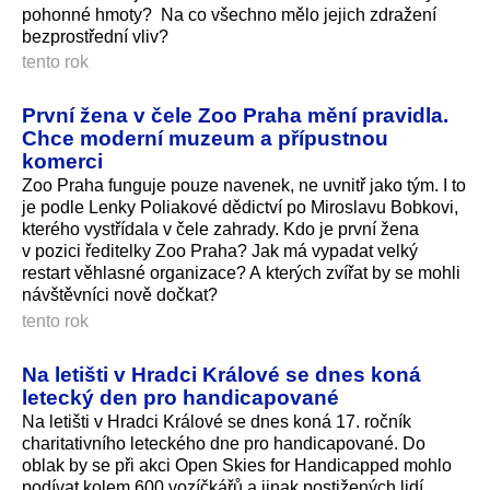
pohonné hmoty? Na co všechno mělo jejich zdražení
bezprostřední vliv?
tento rok
První žena v čele Zoo Praha mění pravidla.
Chce moderní muzeum a přípustnou
komerci
Zoo Praha funguje pouze navenek, ne uvnitř jako tým. I to
je podle Lenky Poliakové dědictví po Miroslavu Bobkovi,
kterého vystřídala v čele zahrady. Kdo je první žena
v pozici ředitelky Zoo Praha? Jak má vypadat velký
restart věhlasné organizace? A kterých zvířat by se mohli
návštěvníci nově dočkat?
tento rok
Na letišti v Hradci Králové se dnes koná
letecký den pro handicapované
Na letišti v Hradci Králové se dnes koná 17. ročník
charitativního leteckého dne pro handicapované. Do
oblak by se při akci Open Skies for Handicapped mohlo
podívat kolem 600 vozíčkářů a jinak postižených lidí,