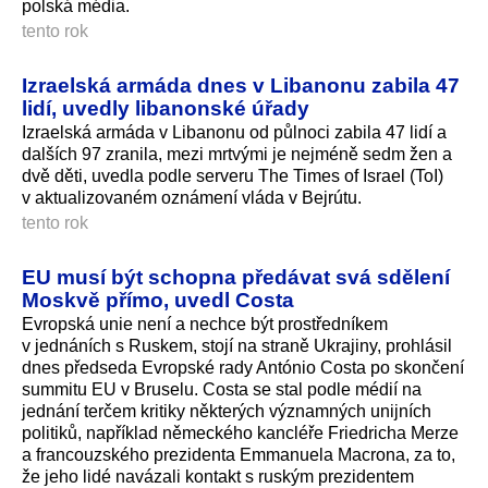
polská média.
tento rok
Izraelská armáda dnes v Libanonu zabila 47
lidí, uvedly libanonské úřady
Izraelská armáda v Libanonu od půlnoci zabila 47 lidí a
dalších 97 zranila, mezi mrtvými je nejméně sedm žen a
dvě děti, uvedla podle serveru The Times of Israel (ToI)
v aktualizovaném oznámení vláda v Bejrútu.
tento rok
EU musí být schopna předávat svá sdělení
Moskvě přímo, uvedl Costa
Evropská unie není a nechce být prostředníkem
v jednáních s Ruskem, stojí na straně Ukrajiny, prohlásil
dnes předseda Evropské rady António Costa po skončení
summitu EU v Bruselu. Costa se stal podle médií na
jednání terčem kritiky některých významných unijních
politiků, například německého kancléře Friedricha Merze
a francouzského prezidenta Emmanuela Macrona, za to,
že jeho lidé navázali kontakt s ruským prezidentem