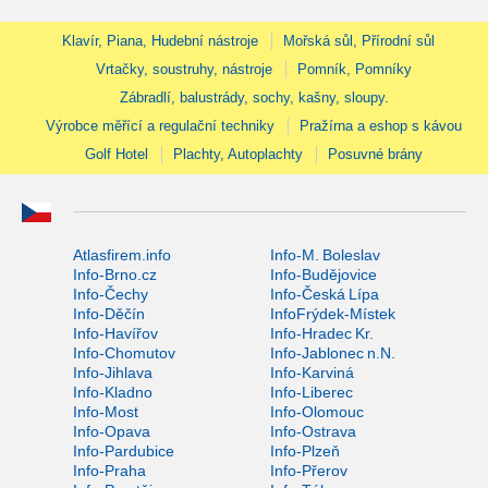
Klavír, Piana, Hudební nástroje
Mořská sůl, Přírodní sůl
Vrtačky, soustruhy, nástroje
Pomník, Pomníky
Zábradlí, balustrády, sochy, kašny, sloupy.
Výrobce měřící a regulační techniky
Pražírna a eshop s kávou
Golf Hotel
Plachty, Autoplachty
Posuvné brány
Atlasfirem.info
Info-M. Boleslav
Info-Brno.cz
Info-Budějovice
Info-Čechy
Info-Česká Lípa
Info-Děčín
InfoFrýdek-Místek
Info-Havířov
Info-Hradec Kr.
Info-Chomutov
Info-Jablonec n.N.
Info-Jihlava
Info-Karviná
Info-Kladno
Info-Liberec
Info-Most
Info-Olomouc
Info-Opava
Info-Ostrava
Info-Pardubice
Info-Plzeň
Info-Praha
Info-Přerov