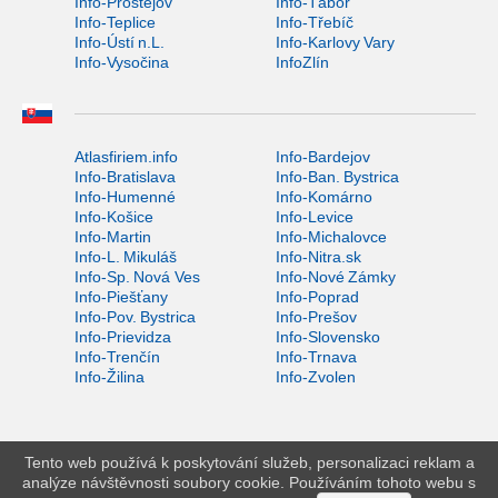
Info-Prostějov
Info-Tábor
Info-Teplice
Info-Třebíč
Info-Ústí n.L.
Info-Karlovy Vary
Info-Vysočina
InfoZlín
Atlasfiriem.info
Info-Bardejov
Info-Bratislava
Info-Ban. Bystrica
Info-Humenné
Info-Komárno
Info-Košice
Info-Levice
Info-Martin
Info-Michalovce
Info-L. Mikuláš
Info-Nitra.sk
Info-Sp. Nová Ves
Info-Nové Zámky
Info-Piešťany
Info-Poprad
Info-Pov. Bystrica
Info-Prešov
Info-Prievidza
Info-Slovensko
Info-Trenčín
Info-Trnava
Info-Žilina
Info-Zvolen
Tento web používá k poskytování služeb, personalizaci reklam a
analýze návštěvnosti soubory cookie. Používáním tohoto webu s