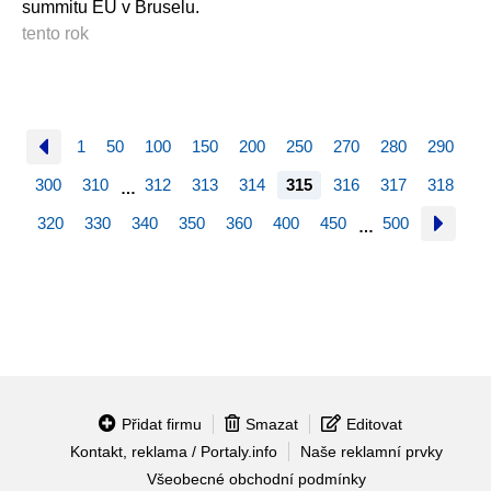
summitu EU v Bruselu.
tento rok
1
50
100
150
200
250
270
280
290
300
310
312
313
314
315
316
317
318
…
320
330
340
350
360
400
450
500
…
Přidat firmu
Smazat
Editovat
Kontakt, reklama / Portaly.info
Naše reklamní prvky
Všeobecné obchodní podmínky