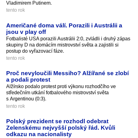
Vladimirem Putinem.
tento rok
Američané doma válí. Porazili i Austrálii a
jsou v play off
Fotbalisté USA porazili Austrálii 2:0, zvládli i druhý zápas
skupiny D na domácím mistrovství světa a zajistili si
postup do vyřazovací fáze.
tento rok
Proč nevyloučili Messiho? Alžířané se zlobí
a podali protest
Alžírsko podalo protest proti výkonu rozhodčího ve
středečním utkání fotbalového mistrovství světa
s Argentinou (0:3).
tento rok
Polský prezident se rozhodl odebrat
Zelenskému nejvyšší polský řád. Kvůli
odkazu na nacionalisty