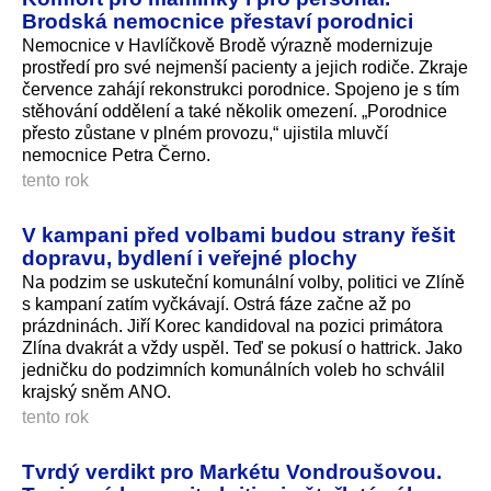
Brodská nemocnice přestaví porodnici
Nemocnice v Havlíčkově Brodě výrazně modernizuje
prostředí pro své nejmenší pacienty a jejich rodiče. Zkraje
července zahájí rekonstrukci porodnice. Spojeno je s tím
stěhování oddělení a také několik omezení. „Porodnice
přesto zůstane v plném provozu,“ ujistila mluvčí
nemocnice Petra Černo.
tento rok
V kampani před volbami budou strany řešit
dopravu, bydlení i veřejné plochy
Na podzim se uskuteční komunální volby, politici ve Zlíně
s kampaní zatím vyčkávají. Ostrá fáze začne až po
prázdninách. Jiří Korec kandidoval na pozici primátora
Zlína dvakrát a vždy uspěl. Teď se pokusí o hattrick. Jako
jedničku do podzimních komunálních voleb ho schválil
krajský sněm ANO.
tento rok
Tvrdý verdikt pro Markétu Vondroušovou.