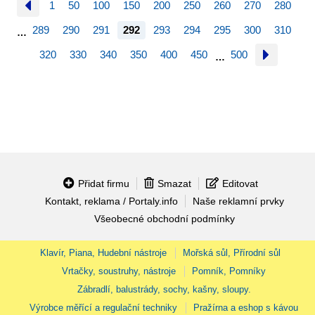
1
50
100
150
200
250
260
270
280
289
290
291
292
293
294
295
300
310
…
320
330
340
350
400
450
500
…
Přidat firmu
Smazat
Editovat
Kontakt, reklama / Portaly.info
Naše reklamní prvky
Všeobecné obchodní podmínky
Klavír, Piana, Hudební nástroje
Mořská sůl, Přírodní sůl
Vrtačky, soustruhy, nástroje
Pomník, Pomníky
Zábradlí, balustrády, sochy, kašny, sloupy.
Výrobce měřící a regulační techniky
Pražírna a eshop s kávou