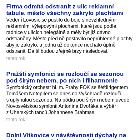
Firma odmítá odstranit z ulic reklamní
tabule, město všechny zakrylo plachtami
Vedení Lovosic se pustilo do boje s nevzhlednými
reklamními výlepovými plochami, které jsou podle
radnice v ulicích nelegálně a měly být již dávno
odstraněny. Město před ně postavilo neprůhledné plachty,
aby je zakrylo, a jednu už dokonce nechalo úplně
odstranit. Další budou zřejmě brzy následovat.
tento rok
Pražští symfonici se rozloučí se sezonou
pod širým nebem, po nich i filharmonie
Symfonický orchestr hl. m. Prahy FOK se šéfdirigentem
Tomášem Netopilem se dnes na Vyšehradě rozloučí
s uplynulou sezonou. Na pódiu pod širým nebem uvede
Novosvětskou symfonii Antonína Dvořáka a výběr
z Uherských tanců Johannese Brahmse.
tento rok
Dolní Vítkovice v návštěvnosti dýchaly na