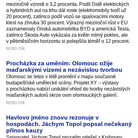
meziročně vzrostl o 3,2 procenta. Podíl čistě elektrických
a hybridních aut na trhu dál roste (elektromobily tvoří už
20 procent), zatímco podíl vozů se spalovacími motory
klesl na zhruba 30 procent. Výrazný meziroční růst v EU
zaznamenaly čínská automobilka BYD a americká Tesla,
zatímco Škoda Auto vykázala za květn mírný pokles, ale
v pětiměsíčním horizontu si polepšila téměř o 12 procent.
tento rok
Procházka za uměním: Olomouc ožije
maďarskými vizemi a nezávislou tvorbou
Olomouc se letos v létě promění v mapu současné
budapešťské umělecké scény. Projekt XY – výstavy
s procházkou nabízí unikátní vhled do tvorby nezávislých
maďarských autorů skrze osm olomouckých galerií.
tento rok
Havlovo jméno znovu rezonuje v
hospodách. Jáchym Topol popsal nečekaný
přínos kauzy
Spisovatel Jáchym Topol prozatím odešel z Knihovny