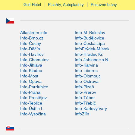
Golf Hotel
Plachty, Autoplachty
Posuvné brány
Atlasfirem.info
Info-M. Boleslav
Info-Brno.cz
Info-Budějovice
Info-Čechy
Info-Česká Lípa
Info-Děčín
InfoFrýdek-Místek
Info-Havířov
Info-Hradec Kr.
Info-Chomutov
Info-Jablonec n.N.
Info-Jihlava
Info-Karviná
Info-Kladno
Info-Liberec
Info-Most
Info-Olomouc
Info-Opava
Info-Ostrava
Info-Pardubice
Info-Plzeň
Info-Praha
Info-Přerov
Info-Prostějov
Info-Tábor
Info-Teplice
Info-Třebíč
Info-Ústí n.L.
Info-Karlovy Vary
Info-Vysočina
InfoZlín