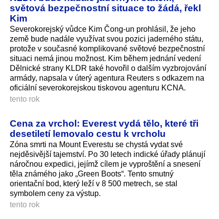
světová bezpečnostní situace to žádá, řekl
Kim
Severokorejský vůdce Kim Čong-un prohlásil, že jeho
země bude nadále využívat svou pozici jaderného státu,
protože v současné komplikované světové bezpečnostní
situaci nemá jinou možnost. Kim během jednání vedení
Dělnické strany KLDR také hovořil o dalším vyzbrojování
armády, napsala v úterý agentura Reuters s odkazem na
oficiální severokorejskou tiskovou agenturu KCNA.
tento rok
Cena za vrchol: Everest vydá tělo, které tři
desetiletí lemovalo cestu k vrcholu
Zóna smrti na Mount Everestu se chystá vydat své
nejděsivější tajemství. Po 30 letech indické úřady plánují
náročnou expedici, jejímž cílem je vyproštění a snesení
těla známého jako „Green Boots“. Tento smutný
orientační bod, který leží v 8 500 metrech, se stal
symbolem ceny za výstup.
tento rok