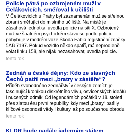
Policie pátrá po ozbrojeném muži v
Čelákovicích, směřoval k učilišti
V Čelákovicích u Prahy byl zaznamenán muž se střelnou
zbraní směřující do místního učiliště. Na místě je
zásahová jednotka, uvedla policie na síti X. Ozbrojený
muž ve špatném psychickém stavu se podle policie
pohybuje v modrém voze Škoda Fabia registrační značky
5AB 7197. Pokud vozidlo někdo spatří, má neprodleně
volat linku 158, ale nijak nezasahovat, uvedla policie.
tento rok
Zednáři a české dějiny: Kdo ze slavných
Čechů patřil mezi „bratry v zástěře“?
Příběh svobodného zednářství v českých zemích je
fascinující kronikou diskrétního vlivu, osvícenských ideálů
i nucených odmlk. Od legendárních počátků v 18. století
přes zlatou éru první republiky, kdy mezi „bratry“ patřily
klíčové osobnosti vědy i kultury, až po současnou obrodu.
tento rok
KLDR bude nadále jaderným státem,