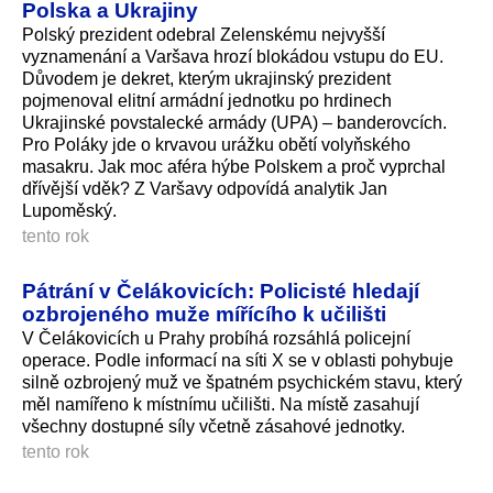
Polska a Ukrajiny
Polský prezident odebral Zelenskému nejvyšší
vyznamenání a Varšava hrozí blokádou vstupu do EU.
Důvodem je dekret, kterým ukrajinský prezident
pojmenoval elitní armádní jednotku po hrdinech
Ukrajinské povstalecké armády (UPA) – banderovcích.
Pro Poláky jde o krvavou urážku obětí volyňského
masakru. Jak moc aféra hýbe Polskem a proč vyprchal
dřívější vděk? Z Varšavy odpovídá analytik Jan
Lupoměský.
tento rok
Pátrání v Čelákovicích: Policisté hledají
ozbrojeného muže mířícího k učilišti
V Čelákovicích u Prahy probíhá rozsáhlá policejní
operace. Podle informací na síti X se v oblasti pohybuje
silně ozbrojený muž ve špatném psychickém stavu, který
měl namířeno k místnímu učilišti. Na místě zasahují
všechny dostupné síly včetně zásahové jednotky.
tento rok