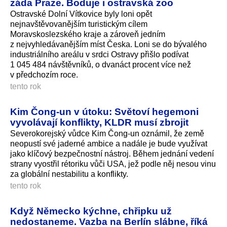
záda Praze. Boduje i ostravská zoo
Ostravské Dolní Vítkovice byly loni opět
nejnavštěvovanějším turistickým cílem
Moravskoslezského kraje a zároveň jedním
z nejvyhledáva­nějším míst Česka. Loni se do bývalého
industriálního areálu v srdci Ostravy přišlo podívat
1 045 484 návštěvníků, o dvanáct procent více než
v předchozím roce.
tento rok
Kim Čong-un v útoku: Světoví hegemoni
vyvolávají konflikty, KLDR musí zbrojit
Severokorejský vůdce Kim Čong-un oznámil, že země
neopustí své jaderné ambice a nadále je bude využívat
jako klíčový bezpečnostní nástroj. Během jednání vedení
strany vyostřil rétoriku vůči USA, jež podle něj nesou vinu
za globální nestabilitu a konflikty.
tento rok
Když Německo kýchne, chřipku už
nedostaneme. Vazba na Berlín slábne, říká