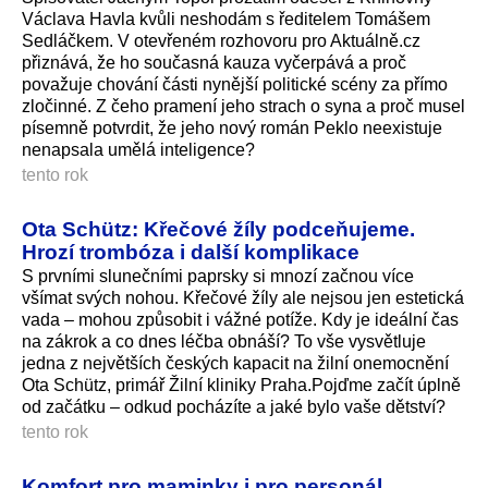
Václava Havla kvůli neshodám s ředitelem Tomášem
Sedláčkem. V otevřeném rozhovoru pro Aktuálně.cz
přiznává, že ho současná kauza vyčerpává a proč
považuje chování části nynější politické scény za přímo
zločinné. Z čeho pramení jeho strach o syna a proč musel
písemně potvrdit, že jeho nový román Peklo neexistuje
nenapsala umělá inteligence?
tento rok
Ota Schütz: Křečové žíly podceňujeme.
Hrozí trombóza i další komplikace
S prvními slunečními paprsky si mnozí začnou více
všímat svých nohou. Křečové žíly ale nejsou jen estetická
vada – mohou způsobit i vážné potíže. Kdy je ideální čas
na zákrok a co dnes léčba obnáší? To vše vysvětluje
jedna z největších českých kapacit na žilní onemocnění
Ota Schütz, primář Žilní kliniky Praha.Pojďme začít úplně
od začátku – odkud pocházíte a jaké bylo vaše dětství?
tento rok
Komfort pro maminky i pro personál.