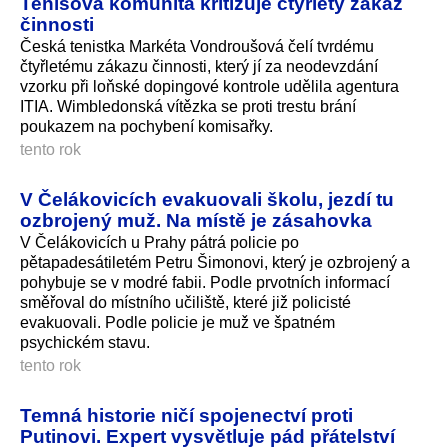
Tenisová komunita kritizuje čtyřletý zákaz
činnosti
Česká tenistka Markéta Vondroušová čelí tvrdému
čtyřletému zákazu činnosti, který jí za neodevzdání
vzorku při loňské dopingové kontrole udělila agentura
ITIA. Wimbledonská vítězka se proti trestu brání
poukazem na pochybení komisařky.
tento rok
V Čelákovicích evakuovali školu, jezdí tu
ozbrojený muž. Na místě je zásahovka
V Čelákovicích u Prahy pátrá policie po
pětapadesátiletém Petru Šimonovi, který je ozbrojený a
pohybuje se v modré fabii. Podle prvotních informací
směřoval do místního učiliště, které již policisté
evakuovali. Podle policie je muž ve špatném
psychickém stavu.
tento rok
Temná historie ničí spojenectví proti
Putinovi. Expert vysvětluje pád přátelství