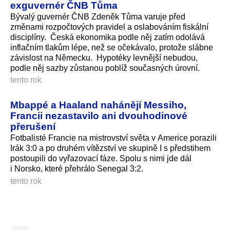
exguvernér ČNB Tůma
Bývalý guvernér ČNB Zdeněk Tůma varuje před
změnami rozpočtových pravidel a oslabováním fiskální
disciplíny. Česká ekonomika podle něj zatím odolává
inflačním tlakům lépe, než se očekávalo, protože slábne
závislost na Německu. Hypotéky levnější nebudou,
podle něj sazby zůstanou poblíž současných úrovní.
tento rok
Mbappé a Haaland nahánějí Messiho,
Francii nezastavilo ani dvouhodinové
přerušení
Fotbalisté Francie na mistrovství světa v Americe porazili
Irák 3:0 a po druhém vítězství ve skupině I s předstihem
postoupili do vyřazovací fáze. Spolu s nimi jde dál
i Norsko, které přehrálo Senegal 3:2.
tento rok