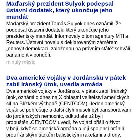
Maďarský prezident Sulyok podepsal
ústavní dodatek, který ukončuje jeho
mandát
Maďarský prezident Tamás Sulyok dnes oznámil, že
podepsal ústavní dodatek, který ukončuje jeho
prezidentský mandát. Informovaly o tom agentury MTI a
Reuters. Ústavní novelu s deklarovaným záměrem
„obnovit demokracii založenou na právním státě“ schválil
parlament v pondělí.
minulý měsíc
Dva americké vojáky v Jordánsku v pátek
zabil íránský útok, uvedla armáda
Dva americké vojáky v Jordánsku v pátek zabil íránský
útok, oznámilo dnes na X oblastní velitelství amerických
sil na Blízkém východě (CENTCOM). Jeden americký
voják se pohřešuje a další čtyři museli být transportováni
do jordánských nemocnic, odkud ale už byli
propuštěni.CENTCOM uvedl, že vojáci přišli o život
v boji, když se americká armáda a její spojenci bránili
proti íránským útokům balistickými raketami a drony.