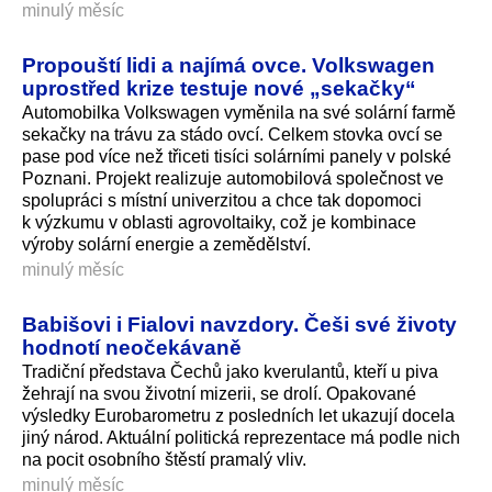
minulý měsíc
Propouští lidi a najímá ovce. Volkswagen
uprostřed krize testuje nové „sekačky“
Automobilka Volkswagen vyměnila na své solární farmě
sekačky na trávu za stádo ovcí. Celkem stovka ovcí se
pase pod více než třiceti tisíci solárními panely v polské
Poznani. Projekt realizuje automobilová společnost ve
spolupráci s místní univerzitou a chce tak dopomoci
k výzkumu v oblasti agrovoltaiky, což je kombinace
výroby solární energie a zemědělství.
minulý měsíc
Babišovi i Fialovi navzdory. Češi své životy
hodnotí neočekávaně
Tradiční představa Čechů jako kverulantů, kteří u piva
žehrají na svou životní mizerii, se drolí. Opakované
výsledky Eurobarometru z posledních let ukazují docela
jiný národ. Aktuální politická reprezentace má podle nich
na pocit osobního štěstí pramalý vliv.
minulý měsíc