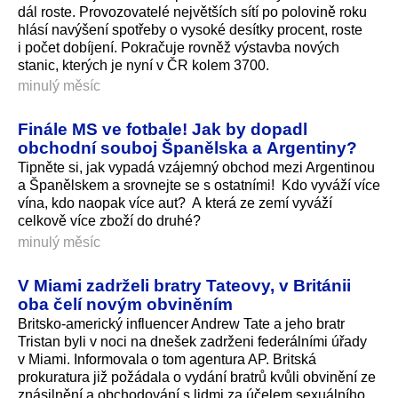
dál roste. Provozovatelé největších sítí po polovině roku
hlásí navýšení spotřeby o vysoké desítky procent, roste
i počet dobíjení. Pokračuje rovněž výstavba nových
stanic, kterých je nyní v ČR kolem 3700.
minulý měsíc
Finále MS ve fotbale! Jak by dopadl
obchodní souboj Španělska a Argentiny?
Tipněte si, jak vypadá vzájemný obchod mezi Argentinou
a Španělskem a srovnejte se s ostatními! Kdo vyváží více
vína, kdo naopak více aut? A která ze zemí vyváží
celkově více zboží do druhé?
minulý měsíc
V Miami zadrželi bratry Tateovy, v Británii
oba čelí novým obviněním
Britsko-americký influencer Andrew Tate a jeho bratr
Tristan byli v noci na dnešek zadrženi federálními úřady
v Miami. Informovala o tom agentura AP. Britská
prokuratura již požádala o vydání bratrů kvůli obvinění ze
znásilnění a obchodování s lidmi za účelem sexuálního