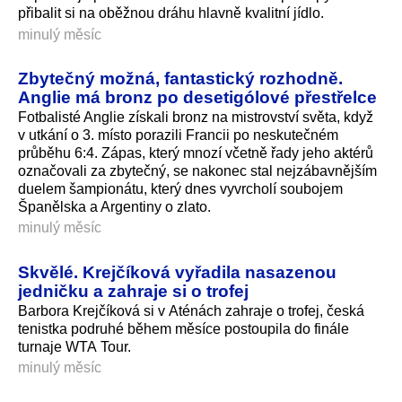
přibalit si na oběžnou dráhu hlavně kvalitní jídlo.
minulý měsíc
Zbytečný možná, fantastický rozhodně.
Anglie má bronz po desetigólové přestřelce
Fotbalisté Anglie získali bronz na mistrovství světa, když
v utkání o 3. místo porazili Francii po neskutečném
průběhu 6:4. Zápas, který mnozí včetně řady jeho aktérů
označovali za zbytečný, se nakonec stal nejzábavnějším
duelem šampionátu, který dnes vyvrcholí soubojem
Španělska a Argentiny o zlato.
minulý měsíc
Skvělé. Krejčíková vyřadila nasazenou
jedničku a zahraje si o trofej
Barbora Krejčíková si v Aténách zahraje o trofej, česká
tenistka podruhé během měsíce postoupila do finále
turnaje WTA Tour.
minulý měsíc