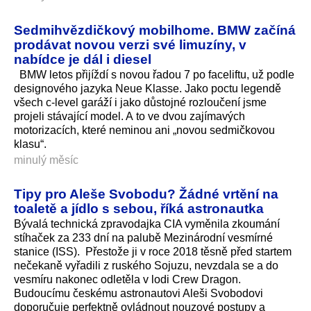
Sedmihvězdičkový mobilhome. BMW začíná
prodávat novou verzi své limuzíny, v
nabídce je dál i diesel
BMW letos přijíždí s novou řadou 7 po faceliftu, už podle
designového jazyka Neue Klasse. Jako poctu legendě
všech c-level garáží i jako důstojné rozloučení jsme
projeli stávající model. A to ve dvou zajímavých
motorizacích, které neminou ani „novou sedmičkovou
klasu“.
minulý měsíc
Tipy pro Aleše Svobodu? Žádné vrtění na
toaletě a jídlo s sebou, říká astronautka
Bývalá technická zpravodajka CIA vyměnila zkoumání
stíhaček za 233 dní na palubě Mezinárodní vesmírné
stanice (ISS). Přestože ji v roce 2018 těsně před startem
nečekaně vyřadili z ruského Sojuzu, nevzdala se a do
vesmíru nakonec odletěla v lodi Crew Dragon.
Budoucímu českému astronautovi Aleši Svobodovi
doporučuje perfektně ovládnout nouzové postupy a