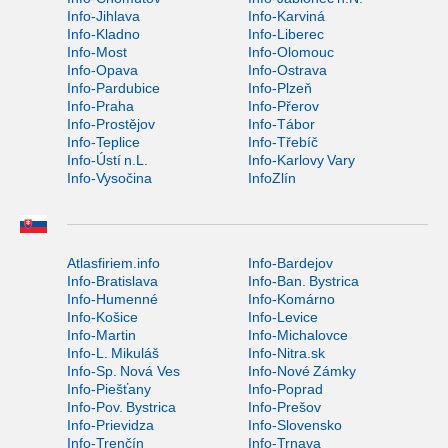
Info-Jihlava
Info-Karviná
Info-Kladno
Info-Liberec
Info-Most
Info-Olomouc
Info-Opava
Info-Ostrava
Info-Pardubice
Info-Plzeň
Info-Praha
Info-Přerov
Info-Prostějov
Info-Tábor
Info-Teplice
Info-Třebíč
Info-Ústí n.L.
Info-Karlovy Vary
Info-Vysočina
InfoZlín
Atlasfiriem.info
Info-Bardejov
Info-Bratislava
Info-Ban. Bystrica
Info-Humenné
Info-Komárno
Info-Košice
Info-Levice
Info-Martin
Info-Michalovce
Info-L. Mikuláš
Info-Nitra.sk
Info-Sp. Nová Ves
Info-Nové Zámky
Info-Piešťany
Info-Poprad
Info-Pov. Bystrica
Info-Prešov
Info-Prievidza
Info-Slovensko
Info-Trenčín
Info-Trnava