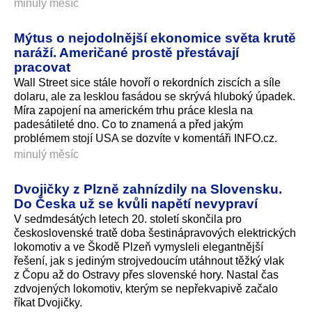
minulý měsíc
Mýtus o nejodolnější ekonomice světa krutě
naráží. Američané prostě přestávají
pracovat
Wall Street sice stále hovoří o rekordních ziscích a síle
dolaru, ale za lesklou fasádou se skrývá hluboký úpadek.
Míra zapojení na americkém trhu práce klesla na
padesátileté dno. Co to znamená a před jakým
problémem stojí USA se dozvíte v komentáři INFO.cz.
minulý měsíc
Dvojičky z Plzně zahnízdily na Slovensku.
Do Česka už se kvůli napětí nevypraví
V sedmdesátých letech 20. století skončila pro
československé tratě doba šestinápravových elektrických
lokomotiv a ve Škodě Plzeň vymysleli elegantnější
řešení, jak s jediným strojvedoucím utáhnout těžký vlak
z Čopu až do Ostravy přes slovenské hory. Nastal čas
zdvojených lokomotiv, kterým se nepřekvapivě začalo
říkat Dvojičky.