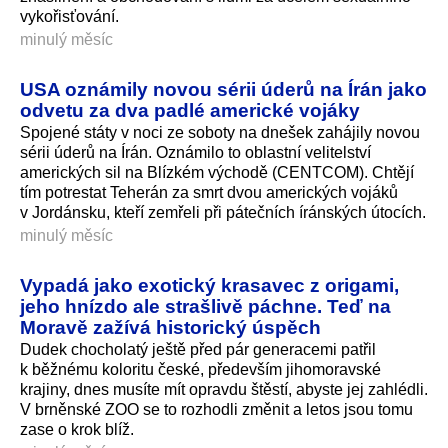
vykořisťování.
minulý měsíc
USA oznámily novou sérii úderů na Írán jako
odvetu za dva padlé americké vojáky
Spojené státy v noci ze soboty na dnešek zahájily novou
sérii úderů na Írán. Oznámilo to oblastní velitelství
amerických sil na Blízkém východě (CENTCOM). Chtějí
tím potrestat Teherán za smrt dvou amerických vojáků
v Jordánsku, kteří zemřeli při pátečních íránských útocích.
minulý měsíc
Vypadá jako exotický krasavec z origami,
jeho hnízdo ale strašlivě páchne. Teď na
Moravě zažívá historický úspěch
Dudek chocholatý ještě před pár generacemi patřil
k běžnému koloritu české, především jihomoravské
krajiny, dnes musíte mít opravdu štěstí, abyste jej zahlédli.
V brněnské ZOO se to rozhodli změnit a letos jsou tomu
zase o krok blíž.