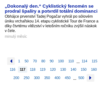
„Dokonalý den.“ Cyklistický fenomén se
prodral špalíry a potvrdil totální dominanci
Obhájce prvenství Tadej Pogačar vyhrál po sólovém
úniku vrchařskou 14. etapu cyklistické Tour de France a
díky čtvrtému vítězství v letošním ročníku zvýšil náskok
v čele.
minulý měsíc
1
50
70
80
90
100
110
114
115
…
116
117
118
119
120
130
140
150
160
200
250
300
350
400
450
500
…