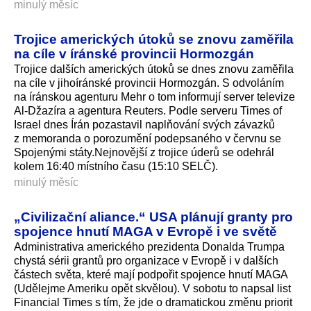
minulý měsíc
Trojice amerických útoků se znovu zaměřila
na cíle v íránské provincii Hormozgán
Trojice dalších amerických útoků se dnes znovu zaměřila
na cíle v jihoíránské provincii Hormozgán. S odvoláním
na íránskou agenturu Mehr o tom informují server televize
Al-Džazíra a agentura Reuters. Podle serveru Times of
Israel dnes Írán pozastavil naplňování svých závazků
z memoranda o porozumění podepsaného v červnu se
Spojenými státy.Nejnovější z trojice úderů se odehrál
kolem 16:40 místního času (15:10 SELČ).
minulý měsíc
„Civilizační aliance.“ USA plánují granty pro
spojence hnutí MAGA v Evropě i ve světě
Administrativa amerického prezidenta Donalda Trumpa
chystá sérii grantů pro organizace v Evropě i v dalších
částech světa, které mají podpořit spojence hnutí MAGA
(Udělejme Ameriku opět skvělou). V sobotu to napsal list
Financial Times s tím, že jde o dramatickou změnu priorit