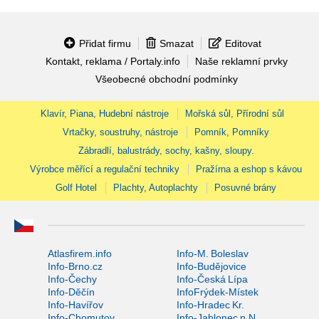
Přidat firmu
Smazat
Editovat
Kontakt, reklama / Portaly.info
Naše reklamní prvky
Všeobecné obchodní podmínky
Klavír, Piana, Hudební nástroje
Mořská sůl, Přírodní sůl
Vrtačky, soustruhy, nástroje
Pomník, Pomníky
Zábradlí, balustrády, sochy, kašny, sloupy.
Výrobce měřící a regulační techniky
Pražírna a eshop s kávou
Golf Hotel
Plachty, Autoplachty
Posuvné brány
Atlasfirem.info
Info-M. Boleslav
Info-Brno.cz
Info-Budějovice
Info-Čechy
Info-Česká Lípa
Info-Děčín
InfoFrýdek-Místek
Info-Havířov
Info-Hradec Kr.
Info-Chomutov
Info-Jablonec n.N.